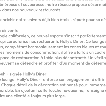
 généreuse et savoureuse, notre réseau propose désormai
» dans nos nouveaux restaurants.
 enrichir notre univers déjà bien établi, réputé pour sa 
 réinventé !
oogie californien, ce nouvel espace s’inscrit parfaitemen
qui caractérise nos restaurants
Holly’s Diner
. Ce lounge 
es, complétant harmonieusement les zones bleues et rou
les moments de consommation, il offre à la fois un cadre
space de restauration à table plus décontracté. Un vérita
ts peuvent se détendre et profiter d’un moment de détent
h » signée Holly’s Diner
 lounge, Holly’s Diner renforce son engagement à offrir
 Chaque détail de la décoration est pensé pour immerger 
orable. En ajoutant cette touche hawaïenne, l’enseigne 
e une clientèle toujours plus large.