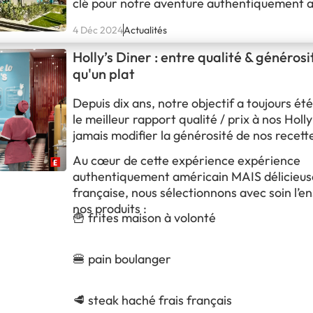
clé pour notre aventure authentiquement 
MAIS délicieusement française ! Dix ans ap
4 Déc 2024
Actualités
premier restaurant en 2014, nous franchiss
symbolique avec l’ouverture de notre 25èm
Holly’s Diner : entre qualité & générosit
Arras. Cette nouvelle adresse n’est pas qu’
qu'un plat
sur la…
Depuis dix ans, notre objectif a toujours ét
le meilleur rapport qualité / prix à nos Holl
jamais modifier la générosité de nos recett
Au cœur de cette expérience expérience
authentiquement américain MAIS délicieu
française, nous sélectionnons avec soin l’e
nos produits :
🍟 frites maison à volonté
🍔 pain boulanger
🥩 steak haché frais français