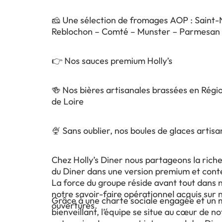
🧀 Une sélection de fromages AOP : Saint-
Reblochon – Comté – Munster – Parmesan 
👉 Nos sauces premium Holly’s
🍻 Nos bières artisanales brassées en Régi
de Loire
🍨 Sans oublier, nos boules de glaces artisa
Chez Holly’s Diner nous partageons la riche
du Diner dans une version premium et con
La force du groupe réside avant tout dans 
notre savoir-faire opérationnel acquis sur 
Grâce à une charte sociale engagée et u
ouvertures.
bienveillant, l’équipe se situe au cœur de no