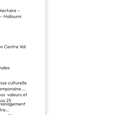
Nectaire –
– Halloumi
on Centre Val
nales
sse culturelle
temporaine.
nos valeurs et
nos 25
n management
tre