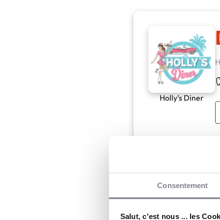
H
Holly’s Diner
D'autres act
Consentement
Salut, c'est nous ... les Coo