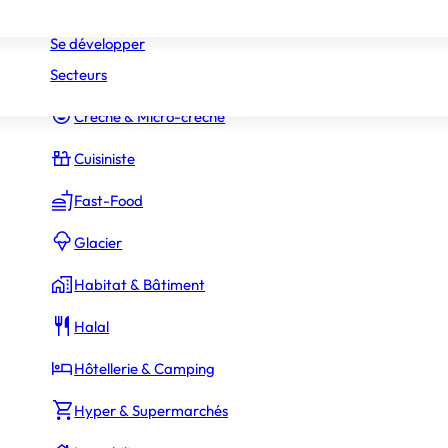
Réseaux
Commerce Associé
Se développer
Secteurs
Constructeur Piscines & Spas
Crèche & Micro-crèche
Cuisiniste
Fast-Food
Glacier
Habitat & Bâtiment
Halal
Hôtellerie & Camping
Hyper & Supermarchés