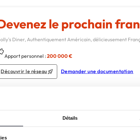
Devenez le prochain fran
olly's Diner, Authentiquement Américain, délicieusement Franç
Apport personnel :
200 000 €
Découvrir le réseau
Demander une documentation
ualités du réseau Holly's Diner
Détails
Holly’s Diner collabore avec le Champ
du Burger
kies