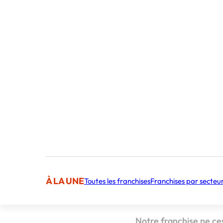
Publié par 
Sommaire
Holly’s Diner dév
Holly’s
À LA UNE
Toutes les franchises
Franchises par secteu
hawaïe
Notre franchise ne ces