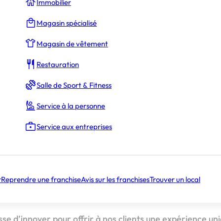
Immobilier
Magasin spécialisé
Magasin de vêtement
Restauration
La Rédaction
Salle de Sport & Fitness
Service à la personne
oile son lounge hawaïen
Service aux entreprises
 Diner dévoile son 
r
Reprendre une franchise
Avis sur les franchises
Trouver un local
n
se d’innover pour offrir à nos clients une expérience uni