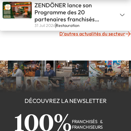
ZENDÖNER lance son
Programme des 20
partenaires franchisés
fondateurs
31 Juil 2026
Restauration
D'autres actualités du secteur
DÉCOUVREZ LA NEWSLETTER
100%
FRANCHISÉS &
FRANCHISEURS