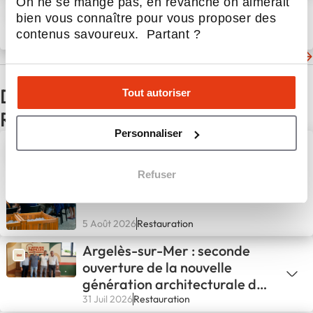
On ne se mange pas, en revanche on aimerait
Holly’s Diner : entre qualité &
bien vous connaître pour vous proposer des
générosité il n'y a qu'un plat
contenus savoureux. Partant ?
8 Nov 2024
Restauration
Les dernières actualités de Holly's Diner
D'autres actualités du secteur
Tout autoriser
Restauration
Personnaliser
Beer’s Corner poursuit son
expansion avec une première
Refuser
implantation en Bretagne
5 Août 2026
Restauration
Argelès-sur-Mer : seconde
ouverture de la nouvelle
génération architecturale de
L'ATELIER PAPILLES !
31 Juil 2026
Restauration