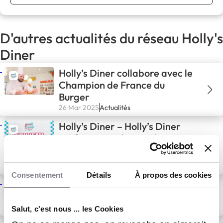
D'autres actualités du réseau Holly's
Diner
Holly’s Diner collabore avec le
Champion de France du
Burger
26 Mar 2025
Actualités
Holly’s Diner – Holly’s Diner
renforce sa relation client
avec un CRM de pointe
13 Déc 2024
Actualités
Consentement
Détails
À propos des cookies
Un 25ème Holly’s Diner pour
nos 10 ans !
4 Déc 2024
Actualités
Salut, c'est nous ... les Cookies