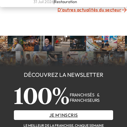
fondateurs
31 Juil 2026
Restauration
D'autres actualités du secteur
DÉCOUVREZ LA NEWSLETTER
100%
FRANCHISÉS &
FRANCHISEURS
JE M'INSCRIS
LE MEILLEUR DE LA FRANCHISE, CHAQUE SEMAINE