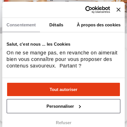
Consentement
Détails
À propos des cookies
Salut, c'est nous ... les Cookies
On ne se mange pas, en revanche on aimerait
bien vous connaître pour vous proposer des
Brioche Dorée
contenus savoureux. Partant ?
Brioche Dorée, la gourmandise française bien faite !
Tout autoriser
Apport personnel :
100 000 €
Personnaliser
Découvrir le réseau
Refuser