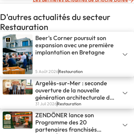
D'autres actualités du secteur
Restauration
Beer’s Corner poursuit son
expansion avec une première
implantation en Bretagne
5 Août 2026
Restauration
Argelès-sur-Mer : seconde
ouverture de la nouvelle
génération architecturale de
L'ATELIER PAPILLES !
31 Juil 2026
Restauration
ZENDÖNER lance son
Programme des 20
partenaires franchisés