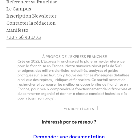
Référencer sa franchise
Le Campus
Inscription Newsletter
Contacter la rédaction
Manifesto
+33 7 56 93 17 73
À PROPOS DE L'EXPRESS FRANCHISE
Créé en 2022, L'Express Franchise est la plateforme de référence
pour la franchise en France. Notre annuaire réunit près de 500
enseignes, des milliers d'articles, actualités, analyses et guides
pratiques sur le secteur. On y trouve des fiches d'enseignes détaillées
ainsi que des repères juridiques et financiers. Ce portail permet de
rechercher et comparer les meilleures opportunités de franchise en
France, pour mieux comprendre le fonctionnement de la franchise et
du commerce organisé et donner à chaque candidat toutes les clés
pour réussir son projet.
MENTIONS LÉGALES
RGPD
Intéressé par ce réseau ?
CGU
CGV – EUROPE
Demander une documentation