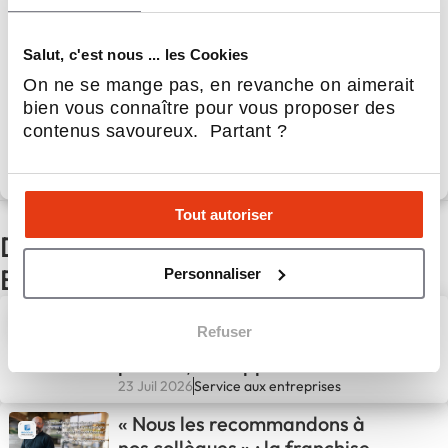
BIOCOLD PROCESS,
La qualité de l'air au service du frais
Salut, c'est nous ... les Cookies
On ne se mange pas, en revanche on aimerait
Apport personnel :
5 000 €
bien vous connaître pour vous proposer des
contenus savoureux. Partant ?
Découvrir le réseau
Tout autoriser
D'autres actualités du réseau
BIOCOLD PROCESS
Personnaliser
La lutte contre le gaspillage
Refuser
alimentaire : un secteur
porteur, des opportunités
concrètes
23 Juil 2026
Service aux entreprises
« Nous les recommandons à
nos collègues » : la franchise