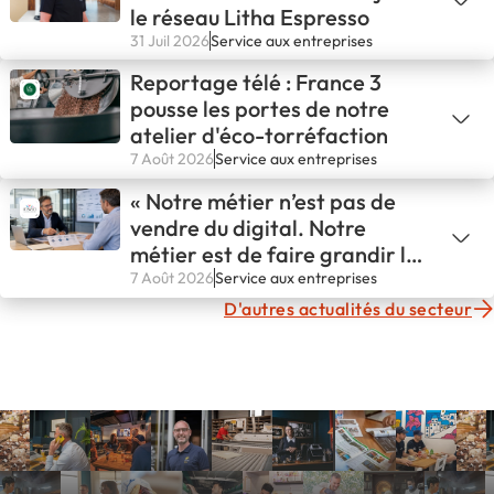
le réseau Litha Espresso
31 Juil 2026
Service aux entreprises
Reportage télé : France 3
pousse les portes de notre
atelier d'éco-torréfaction
7 Août 2026
Service aux entreprises
« Notre métier n’est pas de
vendre du digital. Notre
métier est de faire grandir les
entreprises. »
7 Août 2026
Service aux entreprises
D'autres actualités du secteur