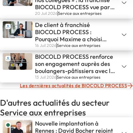
BIOCOLD PROCESS vue par
ses clients
20 Juil 2026
Service aux entreprises
De client à franchisé
BIOCOLD PROCESS :
Pourquoi Maxime a choisi
d'entreprendre avec
16 Juil 2026
Service aux entreprises
BIOCOLD PROCESS
BIOCOLD PROCESS renforce
son engagement auprès des
boulangers-pâtissiers avec la
CNBPF
13 Juil 2026
Service aux entreprises
Les dernières actualités de BIOCOLD PROCESS
D'autres actualités du secteur
Service aux entreprises
Nouvelle implantation à
Rennes : David Bocher rejoint