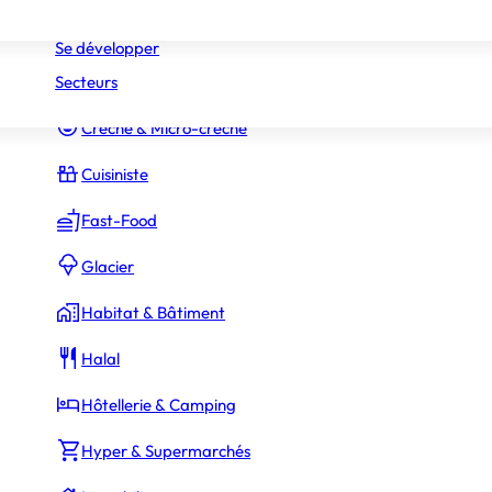
Réseaux
Commerce Associé
Se développer
Secteurs
Constructeur Piscines & Spas
Crèche & Micro-crèche
Cuisiniste
Fast-Food
Glacier
Habitat & Bâtiment
Halal
Hôtellerie & Camping
Hyper & Supermarchés