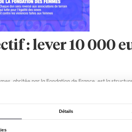
ctif : lever 10 000 e
es, abritée par la Fondation de France, est la structur
 et les Droits des Femmes et contre les violences dont ell
reçoit, elle apporte un soutien financier, juridique et mat
pact, sur tout le territoire avec près de 500 projets asso
gelstein espère collecter 10 000 euros de dons.
Détails
kies