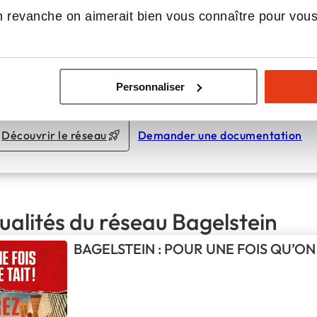
 revanche on aimerait bien vous connaître pour vou
Devenez le prochain fran
evenez Franchisé et Conquérissez le Monde de la Restauration 
Personnaliser
Apport personnel :
50 000 €
Découvrir le réseau
Demander une documentation
ualités du réseau Bagelstein
BAGELSTEIN : POUR UNE FOIS QU’ON 