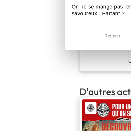
On ne se mange pas, en
savoureux. Partant ?
D
Refuser
Bagelstein
D'autres act