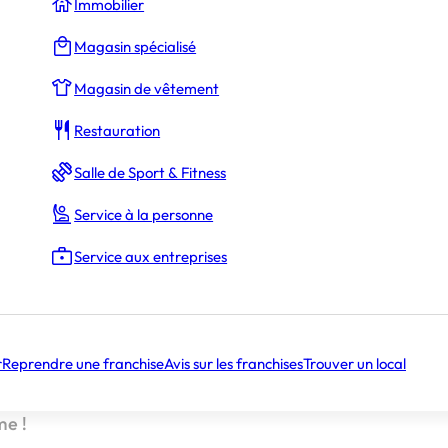
Immobilier
Magasin spécialisé
Magasin de vêtement
Sibylle Pinochet
Restauration
 Chef
Salle de Sport & Fitness
Service à la personne
er 10 000 euros de dons
Service aux entreprises
urnée internationale des droits des Femmes, Bagelstein s
 et lance une campagne de dons du 8 mars au 8 mai 2
r
Reprendre une franchise
Avis sur les franchises
Trouver un local
les clients
Bagelstein
auront le choix d’arrondir leur addi
tions sur le terrain à lutter contre les violences faites 
me !