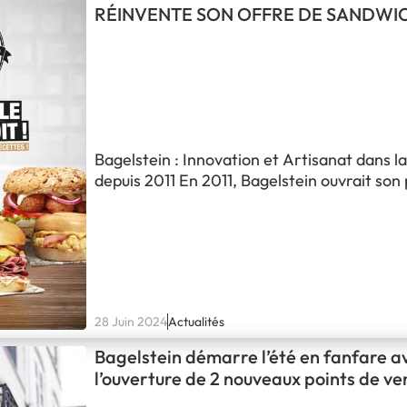
transition du secteur vers le digital. Comme
RÉINVENTE SON OFFRE DE SANDWI
technologie façonne le monde de la…
Bagelstein : Innovation et Artisanat dans l
depuis 2011 En 2011, Bagelstein ouvrait son
restaurant en France.Avec 100% des produi
et pâtisserie fabriqués dans son propre ate
production, Bagelstein a su développer une 
et diversifiée sur le secteur de la street fo
28 Juin 2024
Actualités
Bagelstein démarre l’été en fanfare a
l’ouverture de 2 nouveaux points de ven
la Gare Saint-Lazare et à la Gare de L