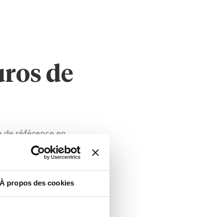
uros de
e de référence en
es sont victimes.
ériel aux initiatives
ciatifs soutenus. Grâce
À propos des cookies