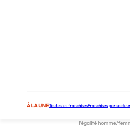
Publié par 
Rédactrice en
Sommaire
Un objectif : lev
À l’occasion de la jo
Fondation des Femmes
À LA UNE
Toutes les franchises
Franchises par secteu
En passage en caisse, 
pour aider les associa
l’égalité homme/fem