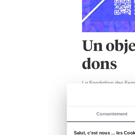
Un obje
dons
La Fondation des Femm
France pour la liberté
Grâce aux dons qu’elle 
associatives à fort im
à cette opération, Ba
Consentement
Salut, c'est nous ... les Coo