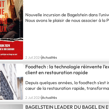
Nouvelle incursion de Bagelstein dans l’uni
Nous avons le plaisir de nous associer à la
comme partenaire du film SANS UN BRUIT 
opus de la série, et qui est sortie le 26 juin
France. 🚀 Une belle collab' construite auto
opération commerciale déployée dans…
2 Juil 2024
Actualités
Foodtech : la technologie réinvente l’
client en restauration rapide
Depuis quelques années, la foodtech s’est 
cœur de la restauration rapide, transforma
méthodes traditionnelles de service et de 
2 Juil 2024
Actualités
L’enseigne Bagelstein, fondée en 2011 par G
Abecassis et Thierry Veil, illustre parfaite
BAGELSTEIN LEADER DU BAGEL EN 