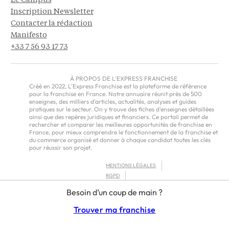
Le Campus
Inscription Newsletter
Contacter la rédaction
Manifesto
+33 7 56 93 17 73
À PROPOS DE L'EXPRESS FRANCHISE
Créé en 2022, L'Express Franchise est la plateforme de référence
pour la franchise en France. Notre annuaire réunit près de 500
enseignes, des milliers d'articles, actualités, analyses et guides
pratiques sur le secteur. On y trouve des fiches d'enseignes détaillées
ainsi que des repères juridiques et financiers. Ce portail permet de
rechercher et comparer les meilleures opportunités de franchise en
France, pour mieux comprendre le fonctionnement de la franchise et
du commerce organisé et donner à chaque candidat toutes les clés
pour réussir son projet.
MENTIONS LÉGALES
RGPD
CGU
Besoin d’un coup de main ?
CGV – EUROPE
Trouver ma franchise