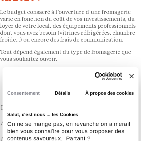
Le budget consacré à l’ouverture d’une fromagerie
varie en fonction du coût de vos investissements, du
loyer de votre local, des équipements professionnels
dont vous avez besoin (vitrines réfrigérées, chambre
froide…) ou encore des frais de communication.
Tout dépend également du type de fromagerie que
vous souhaitez ouvrir.
Quel budget pour ouvrir une fromagerie
classique ?
Quel budget pour ouvrir une fromagerie
Consentement
Détails
À propos des cookies
classique ?
35 000€ – 80
Local commercial
000€
Salut, c'est nous ... les Cookies
10 000€ – 30
On ne se mange pas, en revanche on aimerait
Aménagements
000€
bien vous connaître pour vous proposer des
5 000€ – 20
contenus savoureux. Partant ?
Matériel professionnel