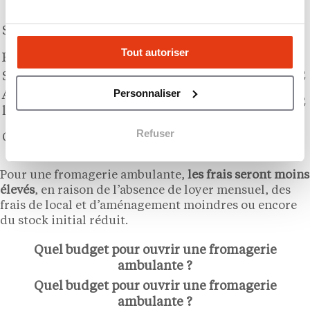
000€
5 000€ – 15
Stock initial
000€
Tout autoriser
Frais administratifs
1 000€ – 3 000€
Stratégies marketing
2 000€ – 6 000€
Personnaliser
Autres frais divers (assurance,
2 000€ – 5 000€
licence…)
65 000€ – 160
Refuser
Coût total
000€
Pour une fromagerie ambulante,
les frais seront moins
élevés
, en raison de l’absence de loyer mensuel, des
frais de local et d’aménagement moindres ou encore
du stock initial réduit.
Quel budget pour ouvrir une fromagerie
ambulante ?
Quel budget pour ouvrir une fromagerie
ambulante ?