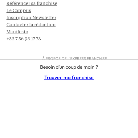
Référencer sa franchise
Le Campus
Inscription Newsletter
Contacter la rédaction
Manifesto
+33 7 56 93 17 73
À PROPOS DE L'EXPRESS FRANCHISE
Créé en 2022, L'Express Franchise est la plateforme de référence
Besoin d’un coup de main ?
pour la franchise en France. Notre annuaire réunit près de 500
enseignes, des milliers d'articles, actualités, analyses et guides
Trouver ma franchise
pratiques sur le secteur. On y trouve des fiches d'enseignes détaillées
ainsi que des repères juridiques et financiers. Ce portail permet de
rechercher et comparer les meilleures opportunités de franchise en
France, pour mieux comprendre le fonctionnement de la franchise et
du commerce organisé et donner à chaque candidat toutes les clés
pour réussir son projet.
MENTIONS LÉGALES
RGPD
CGU
CGV – EUROPE