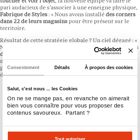
toucher et voir l’objet
, la nouvelle équipe va faire le
pari audacieux de s’associer à une enseigne physique,
Fabrique de Styles
: « Nous avons installé
des corners
dans 22 de leurs magasins
pour être présent sur le
territoire.
Résultat de cette stratégie globale ? Un ciel dégagé : «
Nous sommes alignés avec nos objectifs de
10 millions
de CA
sur la première année. Pour la suite, nous
misons sur l’internationalisation et avons commencé
Consentement
Détails
À propos des cookies
par le site francophone belge et suisse. Habitat sera
déployé sur onze pays européens courant 2026 ».
Salut, c'est nous ... les Cookies
On ne se mange pas, en revanche on aimerait
bien vous connaître pour vous proposer des
contenus savoureux. Partant ?
Tout autoriser