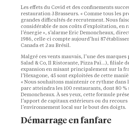
Les effets du Covid et des confinements succes
restauration 3 Brasseurs. « Comme tous les p
grandes difficultés de recrutement. Nous fai
considérable de nos coûts d’exploitation, en 
l’énergie », s’alarme Eric Demoncheaux, direc
1986, celle-ci compte aujourd’hui 87 établisse
Canada et 2 au Brésil.
Malgré ces vents mauvais, l’une des marques
Salad & Co, Il Ristorante, Pizza Paï…), filiale 
expansion en misant principalement sur la fra
l’Hexagone, 45 sont exploitées de cette maniè
« Nous souhaitons maintenir ce rythme dans le
parc atteindra les 100 restaurants, dont 80 % 
Demoncheaux. À ses yeux, cette formule présen
l’apport de capitaux extérieurs ou du recours
l’environnement local sur le bout des doigts.
Démarrage en fanfare