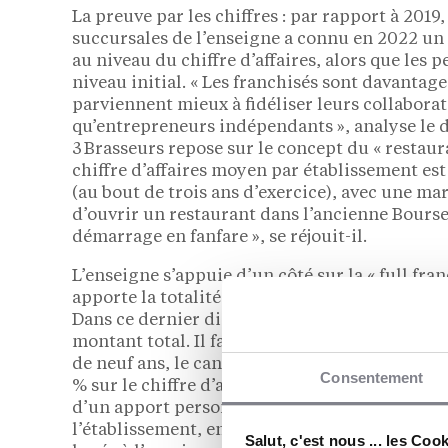
La preuve par les chiffres : par rapport à 2019,
succursales de l’enseigne a connu en 2022 un 
au niveau du chiffre d’affaires, alors que les
niveau initial. « Les franchisés sont davantage
parviennent mieux à fidéliser leurs collaborat
qu’entrepreneurs indépendants », analyse le d
3 Brasseurs repose sur le concept du « restaura
chiffre d’affaires moyen par établissement est 
(au bout de trois ans d’exercice), avec une ma
d’ouvrir un restaurant dans l’ancienne Bourse
démarrage en fanfare », se réjouit-il.
L’enseigne s’appuie d’un côté sur la « full fra
apporte la totalité de l’investissement ; de l’
Dans ce dernier dispositif, l’enseigne investi
montant total. Il faut en effet savoir que, pou
de neuf ans, le candidat doit s’acquitter d’un
Consentement
% sur le chiffre d’affaires et d’une autre de 1 
d’un apport personnel de 30 % de l’investisseme
l’établissement, entre 1,3 et 1,6 million d’euros
Salut, c'est nous ... les Coo