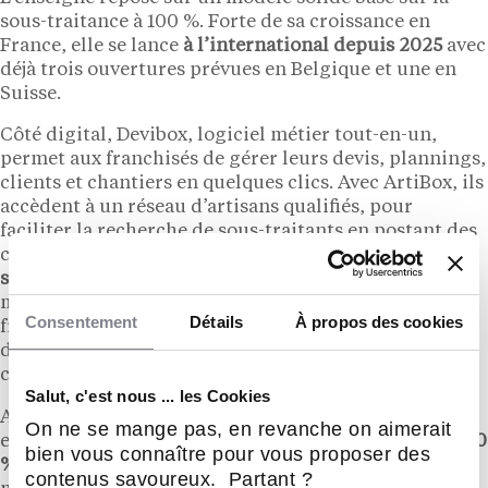
sous-traitance à 100 %. Forte de sa croissance en
France, elle se lance
à l’international depuis 2025
avec
déjà trois ouvertures prévues en Belgique et une en
Suisse.
Côté digital, Devibox, logiciel métier tout-en-un,
permet aux franchisés de gérer leurs devis, plannings,
clients et chantiers en quelques clics. Avec ArtiBox, ils
accèdent à un réseau d’artisans qualifiés, pour
faciliter la recherche de sous-traitants en postant des
chantiers prêts à démarrer. Ajoutez à cela une
stratégie digitale
et de notoriété forte qui génère une
moyenne de 25 demandes de devis par mois et par
Consentement
Détails
À propos des cookies
franchisé, et une présence en télévision nationale
depuis 2025, portée par Emmanuelle Rivassoux
comme égérie.
Salut, c'est nous ... les Cookies
Avec 66 millions d’euros de chiffre d’affaires en 2024
On ne se mange pas, en revanche on aimerait
et une
croissance annuelle depuis plus de 3 ans de +40
bien vous connaître pour vous proposer des
%
, Avenir Rénovations se voit décerner le prix de la
contenus savoureux. Partant ?