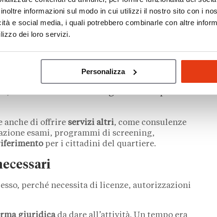
niziale), nel secondo invece é possibile evitare
inoltre informazioni sul modo in cui utilizzi il nostro sito con i n
aro nella
costruzione di un sito internet sicuro
icità e social media, i quali potrebbero combinarle con altre inform
tire le consegne dei prodotti nei tempi.
lizzo dei loro servizi.
ne, però, potrai vendere
solo farmaci senza
a banco
o
automedicazione
(OTC),
ispositivi medici
;
ializzate nella vendita di Prodotti fitosanitari,
Personalizza
ttività decidono di ottenere le autorizzazioni
tti, abbracciando così le esigenze di un pubblico
e anche di offrire
servizi altri
, come consulenze
otazione esami, programmi di screening,
riferimento
per i cittadini del quartiere.
necessari
esso, perché necessita di licenze, autorizzazioni
orma giuridica
da dare all’attività. Un tempo era