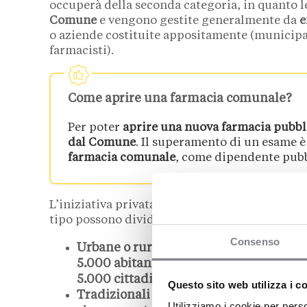
occuperà della seconda categoria, in quanto l
Comune
e vengono gestite generalmente da
e
o aziende costituite appositamente (municipal
farmacisti).
Come aprire una farmacia comunale?
Per poter
aprire una nuova farmacia pubbl
dal Comune
. Il superamento di un esame 
farmacia comunale
, come dipendente pubb
L’iniziativa privata è dunque più facilmente ab
tipo possono dividersi in:
Consenso
Urbane o rurali
. Nella prima categoria 
5.000 abitanti
. Le farmacie rurali, in
5.000 cittadini
, dove non sia presente
Questo sito web utilizza i c
Tradizionali o online
. Nel primo caso 
Utilizziamo i cookie per perso