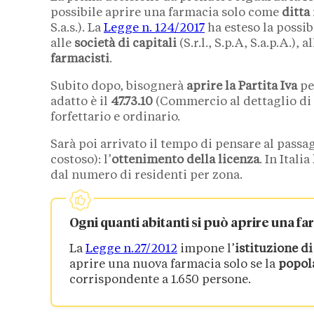
possibile aprire una farmacia solo come
ditta
S.a.s.). La
Legge n. 124/2017
ha esteso la possib
alle
società di capitali
(S.r.l., S.p.A, S.a.p.A.)
farmacisti
.
Subito dopo, bisognerà
aprire la Partita Iva
per
adatto è il
47.73.10
(Commercio al dettaglio di
forfettario e ordinario.
Sarà poi arrivato il tempo di pensare al passag
costoso): l’
ottenimento della licenza
. In Italia
dal numero di residenti per zona.
Ogni quanti abitanti si può aprire una f
La
Legge n.27/2012
impone l’
istituzione d
aprire una nuova farmacia solo se la
popol
corrispondente a 1.650 persone.