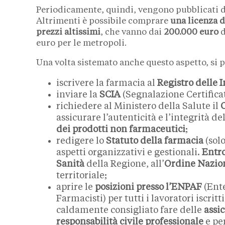
Periodicamente, quindi, vengono pubblicati d
Altrimenti è possibile comprare
una
licenza d
prezzi altissimi
, che vanno dai
200.000 euro
d
euro per le metropoli.
Una volta sistemato anche questo aspetto, si 
iscrivere la farmacia al
Registro delle 
inviare la
SCIA
(Segnalazione Certifica
richiedere al Ministero della Salute il
C
assicurare l’autenticità e l’integrità de
dei prodotti non farmaceutici
;
redigere lo
Statuto della farmacia
(solo
aspetti organizzativi e gestionali.
Entro
Sanità
della Regione, all’
Ordine Nazio
territoriale;
aprire le
posizioni presso l’ENPAF
(Ente
Farmacisti) per tutti i lavoratori iscritt
caldamente consigliato fare delle
assi
responsabilità civile professionale
e pe