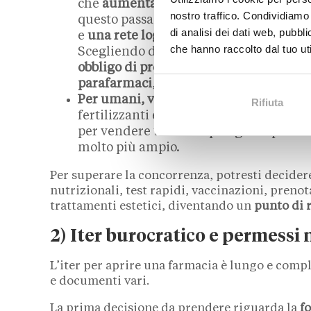
che
aumenta di molto l’investimento
i
nostro traffico. Condividiamo 
questo passaggio e investire il tuo den
di analisi dei dati web, pubbl
e
una rete logistica affidabile
per garan
che hanno raccolto dal tuo uti
Scegliendo di aprire una farmacia onli
obbligo di prescrizione medica
(SOP),
d
parafarmaci
,
integratori
,
cosmetici
e
d
Per umani, veterinarie
o
agricole
(spec
Rifiuta
fertilizzanti e concimi). Spesso molte a
per vendere tutte le tipologie di prodo
molto più ampio.
Per superare la concorrenza, potresti decider
nutrizionali, test rapidi, vaccinazioni, pren
trattamenti estetici, diventando un
punto di 
2) Iter burocratico e permessi 
L’iter per aprire una farmacia è lungo e compl
e documenti vari.
La prima decisione da prendere riguarda la
f