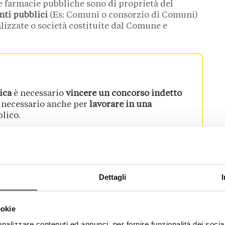
e farmacie pubbliche sono di proprietà del
nti pubblici
(Es: Comuni o consorzio di Comuni)
izzate o società costituite dal Comune e
ica
è necessario
vincere un concorso indetto
è necessario anche per
lavorare in una
lico.
bordabile. A loro volta, le farmacie di questo
Dettagli
rientrano le attività situate in centri
con più di
vece, nascono in Comuni o frazioni con
meno di
 una farmacia pubblica;
ookie
dovrai
trovare e ristrutturare un locale
(scelta
nalizzare contenuti ed annunci, per fornire funzionalità dei socia