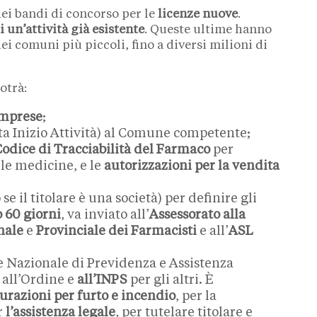
ei bandi di concorso per le
licenze nuove
.
i un’attività già esistente
. Queste ultime hanno
ei comuni più piccoli, fino a diversi milioni di
potrà:
Imprese
;
ta Inizio Attività) al Comune competente;
odice di Tracciabilità del Farmaco
per
lle medicine, e le
autorizzazioni per la vendita
 se il titolare è una società) per definire gli
 60 giorni
, va inviato all’
Assessorato alla
nale
e
Provinciale dei Farmacisti
e all’
ASL
 Nazionale di Previdenza e Assistenza
i all’Ordine e
all’INPS
per gli altri. È
curazioni per furto e incendio
, per la
r
l’assistenza legale
, per tutelare titolare e