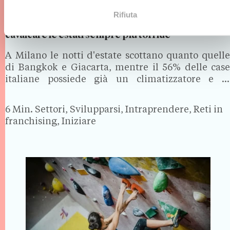
Rifiuta
Caldo record in Italia: 6 idee di business per
cavalcare le estati sempre più torride
A Milano le notti d'estate scottano quanto quelle
di Bangkok e Giacarta, mentre il 56% delle case
italiane possiede già un climatizzatore e le
vendite di ventilatori sono arrivate a crescere del
+543% durante la prima ondata di caldo dell'anno.
6 Min.
Settori, Svilupparsi, Intraprendere, Reti in
…
franchising, Iniziare