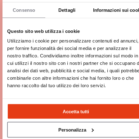
Requisiti, costi e guadagni
Consenso
Dettagli
Informazioni sui coo
Il fitness funzionale non conosce crisi: il mercato
italiano vale oggi oltre 3,1 miliardi di euro e
continua a crescere a doppia cifra. Aprire un box
Questo sito web utilizza i cookie
di CrossFit nel 2026 significa entrare in una
Utilizziamo i cookie per personalizzare contenuti ed annunci,
nicchia sportiva fedele e redditizia, che…
13 Min.
Intraprendere, Reti in franchising, Iniziare
per fornire funzionalità dei social media e per analizzare il
nostro traffico. Condividiamo inoltre informazioni sul modo in
cui utilizzi il nostro sito con i nostri partner che si occupano d
analisi dei dati web, pubblicità e social media, i quali potrebb
combinarle con altre informazioni che hai fornito loro o che
hanno raccolto dal tuo utilizzo dei loro servizi.
Accetta tutti
Personalizza