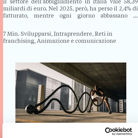
Il settore dell'abbigliamento in Italia vale 58,39
miliardi di euro. Nel 2025, però, ha perso il 2,4% di
fatturato, mentre ogni giorno abbassano la
saracinesca decine di negozi. Tra crisi produttiva,
trasformazione digitale e nuove abitudini di
7 Min.
Svilupparsi, Intraprendere, Reti in
consumo, uno studio…
franchising, Animazione e comunicazione
Come aprire un box di CrossFit nel 2026?