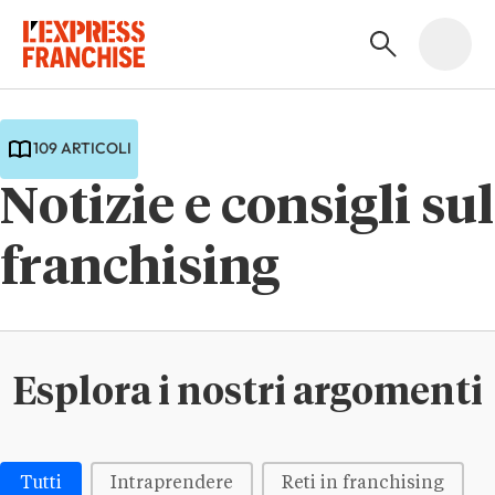
109 ARTICOLI
Notizie e consigli sul
franchising
Esplora i nostri argomenti
Médias | Thématiques - Buttons
Tutti
Intraprendere
Reti in franchising