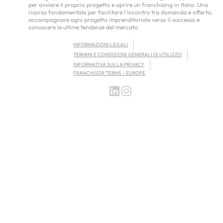
per avviare il proprio progetto e aprire un franchising in Italia. Una
risorsa fondamentale per facilitare l'incontro tra domanda e offerta,
accompagnare ogni progetto imprenditoriale verso il successo e
conoscere le ultime tendenze del mercato.
INFORMAZIONI LEGALI
TERMINI E CONDIZIONI GENERALI DI UTILIZZO
INFORMATIVA SULLA PRIVACY
FRANCHISOR TERMS – EUROPE