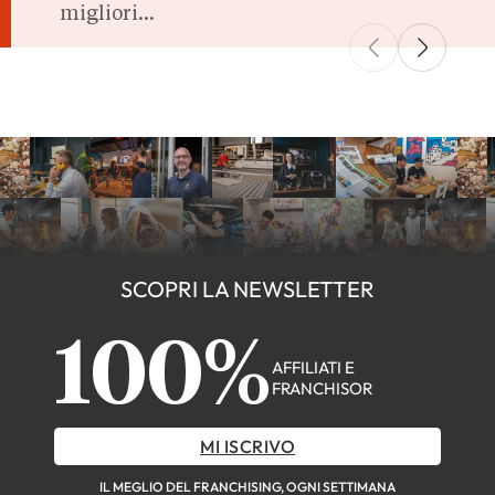
migliori
per il franchising
opportunità di
in Italia: dalla
franchising a
mobilità elettrica
basso costo
al fitness senza
presenti in Italia.
personale.
SCOPRI LA NEWSLETTER
100%
AFFILIATI E
FRANCHISOR
MI ISCRIVO
IL MEGLIO DEL FRANCHISING, OGNI SETTIMANA