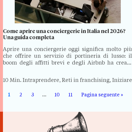
Come aprire una conciergerie in Italia nel 2026?
Una guida completa
Aprire una conciergerie oggi significa molto più
che offrire un servizio di portineria di lusso: il
boom degli affitti brevi e degli Airbnb ha creato
una domanda concreta di servizi di accoglienza
per host e viaggiatori. Vediamo di cosa si…
10 Min.
Intraprendere, Reti in franchising, Iniziare
1
2
3
…
10
11
Pagina seguente »