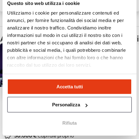
Questo sito web utilizza i cookie
15 Giu 2026
Notizie del franchising
Utilizziamo i cookie per personalizzare contenuti ed
Vedi tutte le notizie
annunci, per fornire funzionalità dei social media e per
analizzare il nostro traffico. Condividiamo inoltre
informazioni sul modo in cui utilizzi il nostro sito con i
Altri franchising con gli stessi criteri
nostri partner che si occupano di analisi dei dati web,
pubblicità e social media, i quali potrebbero combinarle
con altre informazioni che hai fornito loro o che hanno
raccolto dal tuo utilizzo dei loro servizi.
Accetta tutti
Personalizza
Curves
Fitness femminile 30 minuti
Rifiuta
35
Sedi
50.000 €
Capitale proprio