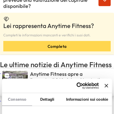
disponibile?
Lei rappresenta Anytime Fitness?
Completi le informazioni mancanti e verifichi i suoi dati.
Completa
Le ultime notizie di Anytime Fitness
Anytime Fitness apre a
Pomezia: il 24° club nel Lazio, il
67° in Italia
20 Lug 2026
Notizie del franchising
Consenso
Dettagli
Informazioni sui cookie
Anytime Fitness apre due
nuovi club nell’area torinese:
Nichelino e Lingotto