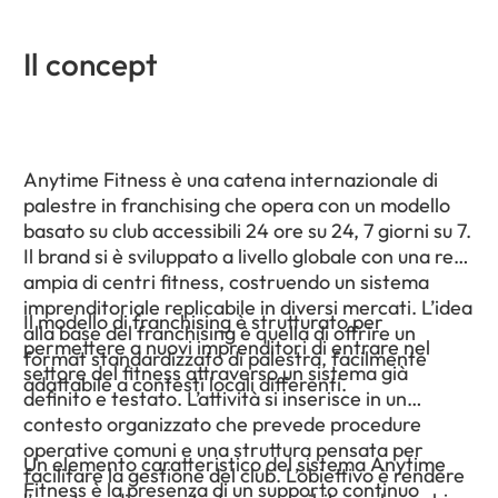
Il concept
Anytime Fitness è una catena internazionale di
palestre in franchising che opera con un modello
basato su club accessibili 24 ore su 24, 7 giorni su 7.
Il brand si è sviluppato a livello globale con una rete
ampia di centri fitness, costruendo un sistema
imprenditoriale replicabile in diversi mercati. L’idea
Il modello di franchising è strutturato per
alla base del franchising è quella di offrire un
permettere a nuovi imprenditori di entrare nel
format standardizzato di palestra, facilmente
settore del fitness attraverso un sistema già
adattabile a contesti locali differenti.
definito e testato. L’attività si inserisce in un
contesto organizzato che prevede procedure
operative comuni e una struttura pensata per
Un elemento caratteristico del sistema Anytime
facilitare la gestione del club. L’obiettivo è rendere
Fitness è la presenza di un supporto continuo