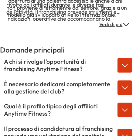
l’apertura di una palestra accessibile anche a chi
rivolto agli affiliati durante le diverse fasi
non proviene direttamente dal settore, grazie a un
dell’attività. Il franchising prevede strumenti e
modello già sviluppato a livello internazionale.
indicazioni operative che accompagnano la
Vedi di più
gestione del centro fitness nel tempo, garantendo
coerenza tra i vari club della rete. Questo
approccio consente di mantenere uno standard
uniforme di servizio all’interno del sistema globale
Domande principali
del brand.
A chi si rivolge l’opportunità di
franchising Anytime Fitness?
È necessario dedicarsi completamente
alla gestione del club?
Qual è il profilo tipico degli affiliati
Anytime Fitness?
Il processo di candidatura al franchising
prevede una valutazione del capitale