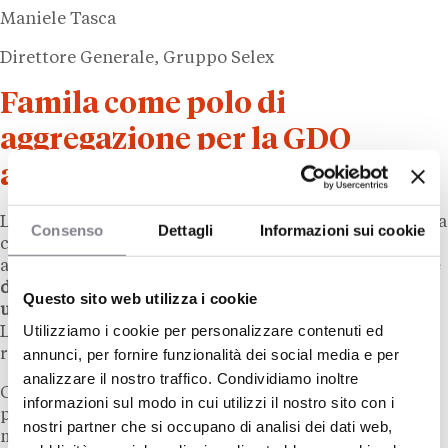
Maniele Tasca
Direttore Generale, Gruppo Selex
Famila come polo di
aggregazione per la GDO
affiliata in Italia
La traiettoria di
Famila
non è solo quella di un’insegna
Consenso
Dettagli
Informazioni sui cookie
che cresce in fatturato: è quella di un brand che si sta
affermando come
punto di riferimento per le imprese
della distribuzione organizzata che cercano
Questo sito web utilizza i cookie
un’aggregazione sotto un’insegna nazionale forte.
Utilizziamo i cookie per personalizzare contenuti ed
L’accordo con
Etruria Retail
ne è l’esempio più
annunci, per fornire funzionalità dei social media e per
recente, ma non l’unico.
analizzare il nostro traffico. Condividiamo inoltre
Con
354 punti vendita
presenti in
14 regioni
e un
informazioni sul modo in cui utilizzi il nostro sito con i
piano d’investimento già finanziato per i prossimi
nostri partner che si occupano di analisi dei dati web,
mesi,
Famila
offre ai candidati all’affiliazione
un