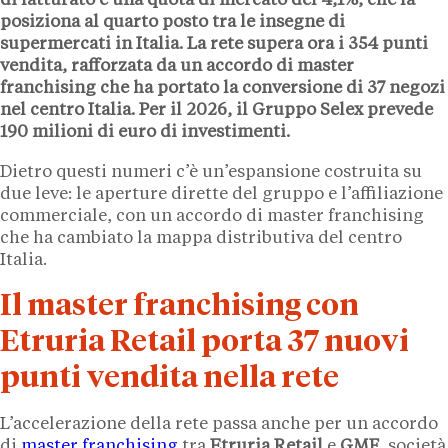
di fatturato e una quota di mercato del
4,1%
, che la
posiziona al quarto posto tra le insegne di
supermercati in Italia. La rete supera ora i
354 punti
vendita
, rafforzata da un accordo di master
franchising che ha portato la conversione di
37 negozi
nel centro Italia. Per il
2026
, il Gruppo Selex prevede
190 milioni di euro
di investimenti.
Dietro questi numeri c’è un’espansione costruita su
due leve: le aperture dirette del gruppo e l’affiliazione
commerciale, con un accordo di master franchising
che ha cambiato la mappa distributiva del centro
Italia.
Il master franchising con
Etruria Retail porta 37 nuovi
punti vendita nella rete
L’accelerazione della rete passa anche per un accordo
di
master franchising
tra
Etruria Retail
e
GMF
, società