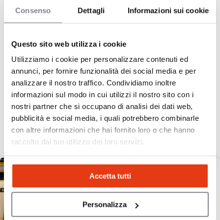
Consenso
Dettagli
Informazioni sui cookie
Questo sito web utilizza i cookie
Utilizziamo i cookie per personalizzare contenuti ed
annunci, per fornire funzionalità dei social media e per
1
2
Pagina seguente »
analizzare il nostro traffico. Condividiamo inoltre
informazioni sul modo in cui utilizzi il nostro sito con i
Scopri la nostra
nostri partner che si occupano di analisi dei dati web,
pubblicità e social media, i quali potrebbero combinarle
selezione
con altre informazioni che hai fornito loro o che hanno
raccolto dal tuo utilizzo dei loro servizi.
FORTE POTENZIALE
Accetta tutti
Personalizza