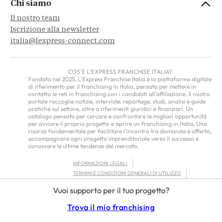
Chi siamo
Il nostro team
Iscrizione alla newsletter
italia@lexpress-connect.com
COS'È L'EXPRESS FRANCHISE ITALIA?
Fondata nel 2025, L'Express Franchise Italia è la piattaforma digitale
di riferimento per il franchising in Italia, pensata per mettere in
contatto le reti in franchising con i candidati all'affiliazione. Il nostro
portale raccoglie notizie, interviste, reportage, studi, analisi e guide
pratiche sul settore, oltre a riferimenti giuridici e finanziari. Un
catalogo pensato per cercare e confrontare le migliori opportunità
per avviare il proprio progetto e aprire un franchising in Italia. Una
risorsa fondamentale per facilitare l'incontro tra domanda e offerta,
accompagnare ogni progetto imprenditoriale verso il successo e
conoscere le ultime tendenze del mercato.
INFORMAZIONI LEGALI
TERMINI E CONDIZIONI GENERALI DI UTILIZZO
INFORMATIVA SULLA PRIVACY
Vuoi supporto per il tuo progetto?
FRANCHISOR TERMS – EUROPE
Trova il mio franchising