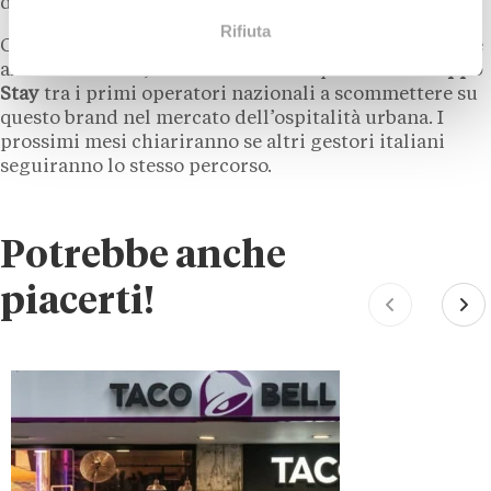
distribuzione difficilmente replicabile in autonomia.
Rifiuta
Con il brand
Garner
che conta ancora poche strutture
affiliate in Italia, l’accordo torinese posiziona
Gruppo
Stay
tra i primi operatori nazionali a scommettere su
questo brand nel mercato dell’ospitalità urbana. I
prossimi mesi chiariranno se altri gestori italiani
seguiranno lo stesso percorso.
Potrebbe anche
piacerti!