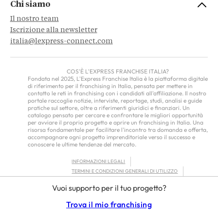
Chi siamo
Il nostro team
Iscrizione alla newsletter
italia@lexpress-connect.com
COS'È L'EXPRESS FRANCHISE ITALIA?
Fondata nel 2025, L'Express Franchise Italia è la piattaforma digitale
di riferimento per il franchising in Italia, pensata per mettere in
contatto le reti in franchising con i candidati all'affiliazione. Il nostro
portale raccoglie notizie, interviste, reportage, studi, analisi e guide
pratiche sul settore, oltre a riferimenti giuridici e finanziari. Un
catalogo pensato per cercare e confrontare le migliori opportunità
per avviare il proprio progetto e aprire un franchising in Italia. Una
risorsa fondamentale per facilitare l'incontro tra domanda e offerta,
accompagnare ogni progetto imprenditoriale verso il successo e
conoscere le ultime tendenze del mercato.
INFORMAZIONI LEGALI
TERMINI E CONDIZIONI GENERALI DI UTILIZZO
INFORMATIVA SULLA PRIVACY
Vuoi supporto per il tuo progetto?
FRANCHISOR TERMS – EUROPE
Trova il mio franchising