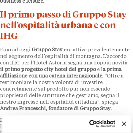
business e leisure
.
Il primo passo di Gruppo Stay
nell’ospitalità urbana e con
IHG
Fino ad oggi
Gruppo Stay
era attiva prevalentemente
nel segmento dell’ospitalità di montagna. L’accordo
con IHG per l’Hotel Astoria segna una doppia novità:
il primo progetto city hotel del gruppo
e l
a prima
affiliazione con una catena internazionale
. “Oltre a
testimoniare la nostra volontà di investire
concretamente sul prodotto pur non essendo
proprietari delle strutture che gestiamo, segna il
nostro ingresso nell’ospitalità cittadina”, spiega
Andrea Franceschi, fondatore di Gruppo Stay
.
Franceschi annuncia almeno un altro progetto entro
l’estate 2026 e definisce l’accordo con IHG come