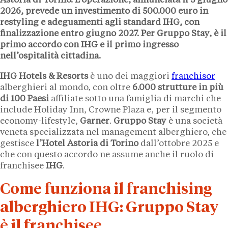
Astoria di
Torino
. L’operazione, annunciata il
5 giugno
2026
, prevede un investimento di
500.000 euro
in
restyling e adeguamenti agli standard IHG, con
finalizzazione entro
giugno 2027
. Per Gruppo Stay, è il
primo accordo con IHG e il primo ingresso
nell’ospitalità cittadina.
IHG Hotels & Resorts
è uno dei maggiori
franchisor
alberghieri al mondo, con oltre
6.000 strutture
in più
di 100 Paesi
affiliate sotto una famiglia di marchi che
include Holiday Inn, Crowne Plaza e, per il segmento
economy-lifestyle,
Garner
.
Gruppo Stay
è una società
veneta specializzata nel management alberghiero, che
gestisce
l’Hotel Astoria di
Torino
dall’ottobre 2025 e
che con questo accordo ne assume anche il ruolo di
franchisee
IHG
.
Come funziona il franchising
alberghiero IHG: Gruppo Stay
è il franchisee