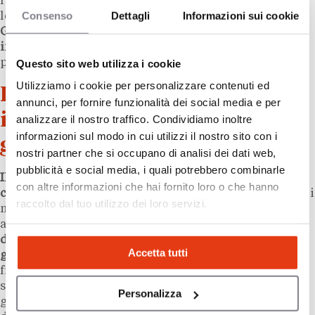
l’avvio di “una collaborazione proficua per entrambe
Consenso
Dettagli
Informazioni sui cookie
le nostre realtà”. Un segnale che la strategia di
Gruppo Stay
punta a fare del
franchising
internazionale
uno strumento sistematico di
posizionamento, non un’operazione isolata.
Questo sito web utilizza i cookie
Utilizziamo i cookie per personalizzare contenuti ed
Il franchising alberghiero
annunci, per fornire funzionalità dei social media e per
internazionale come leva per i
analizzare il nostro traffico. Condividiamo inoltre
informazioni sul modo in cui utilizzi il nostro sito con i
gestori italiani
nostri partner che si occupano di analisi dei dati web,
pubblicità e social media, i quali potrebbero combinarle
Il caso Gruppo Stay-IHG illustra una tendenza
con altre informazioni che hai fornito loro o che hanno
crescente nel settore alberghiero italiano:
operatori di
raccolto dal tuo utilizzo dei loro servizi.
management indipendenti che scelgono l’affiliazione
a un brand internazionale per
aumentare la visibilità
della struttura sui canali di prenotazione globali
e
Accetta tutti
giustificare investimenti di riqualificazione.
Per il
franchisor, la formula permette di espandere la rete
senza impegnare capitale proprio; per il franchisee-
Personalizza
gestore, significa accedere a un sistema di