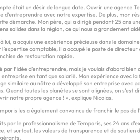
pte était un désir de longue date. Ouvrir une agence
Te
ie d’entreprendre avec notre expertise. De plus, mon rés
ette démarche. Mon père, qui a dirigé pendant 25 ans u
liens solides dans la région, ce qui nous a grandement aid
à lui, a acquis une expérience précieuse dans le domaine
et l’expertise comptable, il a occupé le poste de directeur
nchise de restauration rapide.
iré par l’idée d’entreprendre, mais je voulais d’abord bie
entreprise en tant que salarié. Mon expérience avec la 
âge similaire au nôtre a développé son entreprise avec p
as. Quand toutes les planètes se sont alignées, on s’est dit
rir notre propre agence ! », explique Nicolas.
mporis les a également convaincu de franchir le pas de l
ts par le professionnalisme de Temporis, ses 24 ans d’ex
 et surtout, les valeurs de transparence et de soutien d
 gérants.