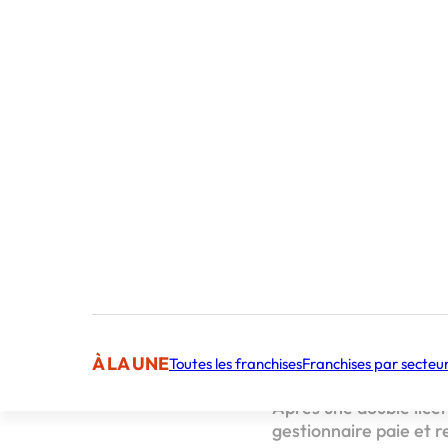
Sommaire
Une synergie nat
Temporis Vienne, 
« Rentrez et vous 
Une syn
projet
Après plusieurs années
À LA UNE
Toutes les franchises
Franchises par secteu
gérants de l’agence, o
Après une double lic
gestionnaire paie et r