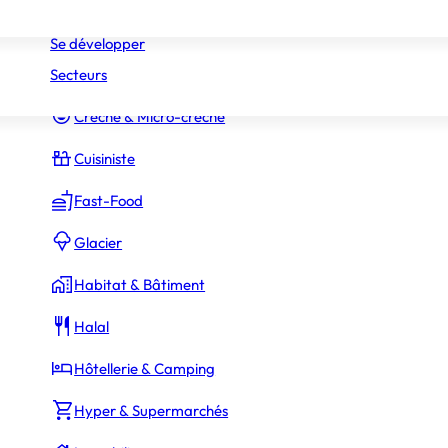
Réseaux
Commerce Associé
Se développer
Secteurs
Constructeur Piscines & Spas
Crèche & Micro-crèche
Cuisiniste
Fast-Food
Glacier
Habitat & Bâtiment
Halal
Hôtellerie & Camping
Hyper & Supermarchés
La Rédaction