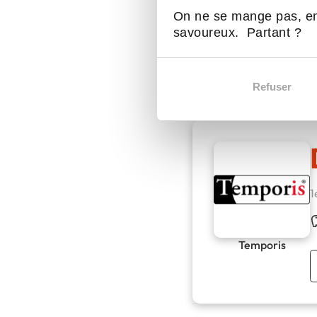
On ne se mange pas, en
L’agence propose des 
savoureux. Partant ?
d’activité.
L’équipe accueille les
Refuser
1
Temporis