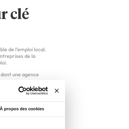
r clé
le de l’emploi local.
ntreprises de la
oi.
l, dont une agence
À propos des cookies
te de l’agence « Que
our construire votre