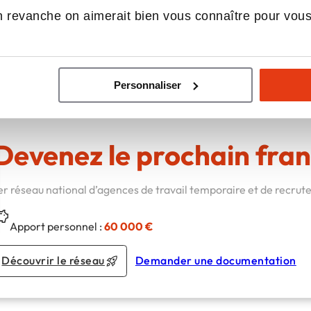
 revanche on aimerait bien vous connaître pour vou
postes en intérim, ainsi que des postes en CDD et CDI da
 candidats du lundi au vendredi de 8h à 12h30 et de 14h à 
Personnaliser
Devenez le prochain fran
er réseau national d’agences de travail temporaire et de recru
Apport personnel :
60 000 €
Découvrir le réseau
Demander une documentation