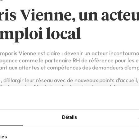
s Vienne, un acteu
emploi local
poris Vienne est claire : devenir un acteur incontournab
 l’agence comme le partenaire RH de référence pour les e
dant aux attentes et compétences des demandeurs d’empl
, d’élargir leur réseau avec de nouveaux points d’accuei
Cadres, selon l’évolution des besoins du marché.
z et vous verrez ! »
Détails
t les entreprises et demandeurs d’emploi à passer la por
ents ou des opportunités, notre équipe d’experts est là p
kies