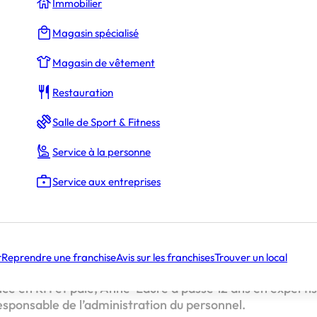
Immobilier
Magasin spécialisé
Magasin de vêtement
urelle pour un projet commun
un acteur clé pour l’emploi local
Restauration
verrez ! »
Salle de Sport & Fitness
ergie naturelle po
Service à la personne
Service aux entreprises
 commun
 d’expérience en tant que salariés, Anne-Laure Maillard 
r
Reprendre une franchise
Avis sur les franchises
Trouver un local
nt ressenti le besoin de se lancer dans leur propre projet
ence en RH et paie, Anne-Laure a passé 12 ans en exper
esponsable de l’administration du personnel.