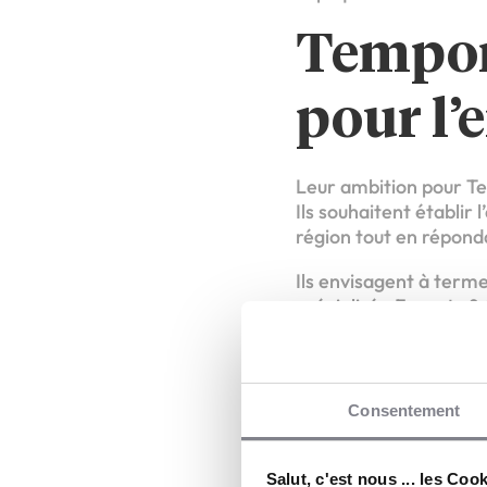
Tempori
pour l’
Leur ambition pour Tem
Ils souhaitent établir
région tout en répon
Ils envisagent à terme
spécialisée Experts & 
« Rentre
Consentement
Les franchisés inviten
vous cherchiez des tal
Salut, c'est nous ... les Coo
avenir, ensemble. ».