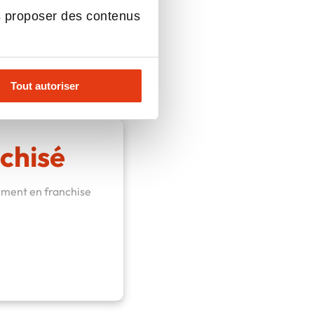
s proposer des contenus
ns tous les secteurs
18h30.
Tout autoriser
chisé
tement en franchise