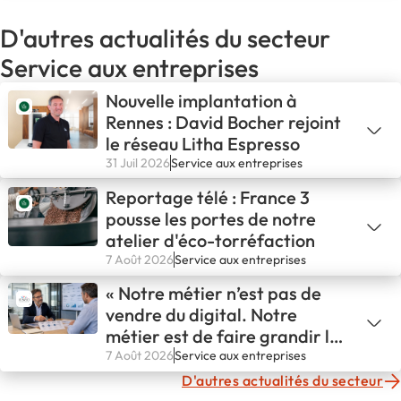
D'autres actualités du secteur
Service aux entreprises
Nouvelle implantation à
Rennes : David Bocher rejoint
le réseau Litha Espresso
31 Juil 2026
Service aux entreprises
Reportage télé : France 3
pousse les portes de notre
atelier d'éco-torréfaction
7 Août 2026
Service aux entreprises
« Notre métier n’est pas de
vendre du digital. Notre
métier est de faire grandir les
entreprises. »
7 Août 2026
Service aux entreprises
D'autres actualités du secteur