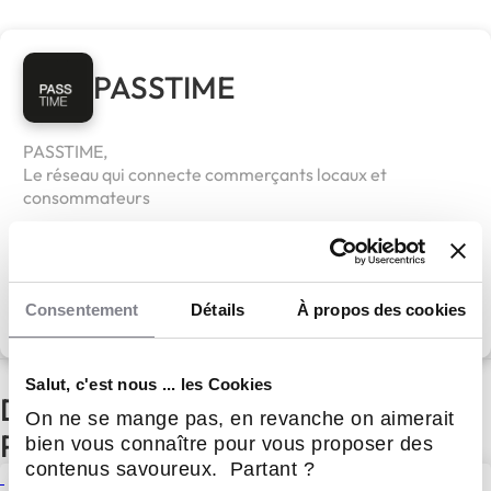
PASSTIME
PASSTIME,
Le réseau qui connecte commerçants locaux et
consommateurs
Apport personnel :
12 810 €
Découvrir le réseau
Consentement
Détails
À propos des cookies
Salut, c'est nous ... les Cookies
D'autres actualités du réseau
On ne se mange pas, en revanche on aimerait
PASSTIME
bien vous connaître pour vous proposer des
contenus savoureux. Partant ?
Valérie Vergez met en avant