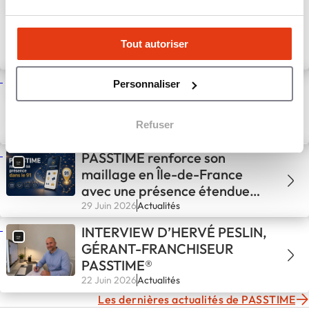
l’accompagnement quotidien
proposé aux franchisés
PASSTIME
Tout autoriser
27 Juil 2026
Actualités
Plus que six mois pour
Personnaliser
rejoindre PASSTIME avec
l’offre anniversaire des 20 ans
Refuser
13 Juil 2026
Actualités
PASSTIME renforce son
maillage en Île-de-France
avec une présence étendue
dans l’Essonne
29 Juin 2026
Actualités
INTERVIEW D’HERVÉ PESLIN,
GÉRANT-FRANCHISEUR
PASSTIME®
22 Juin 2026
Actualités
Les dernières actualités de PASSTIME