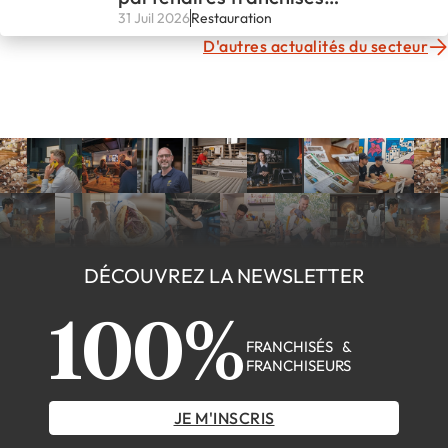
fondateurs
31 Juil 2026
Restauration
D'autres actualités du secteur
DÉCOUVREZ LA NEWSLETTER
100%
FRANCHISÉS &
FRANCHISEURS
JE M'INSCRIS