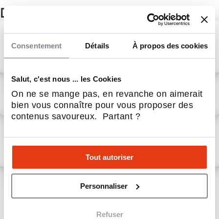
D'autres actualités du réseau Olla
Olla s’associe au chef Irvin
Pastry pour sa collection
Consentement
Détails
À propos des cookies
estivale inédite
16 Juin 2026
Restauration
Salut, c'est nous ... les Cookies
Votez pour OLLA aux Uber
Eats Awards 2026
On ne se mange pas, en revanche on aimerait
bien vous connaître pour vous proposer des
19 Mai 2026
Restauration
contenus savoureux. Partant ?
“Pimp’ ta canette” : comment
Olla transforme une boisson
en expérience
Tout autoriser
26 Avr 2026
Restauration
Olla x Shyness 745K
Personnaliser
followers : une collaboration
influence qui confirme
l’attractivité du concept
24 Avr 2026
Restauration
Refuser