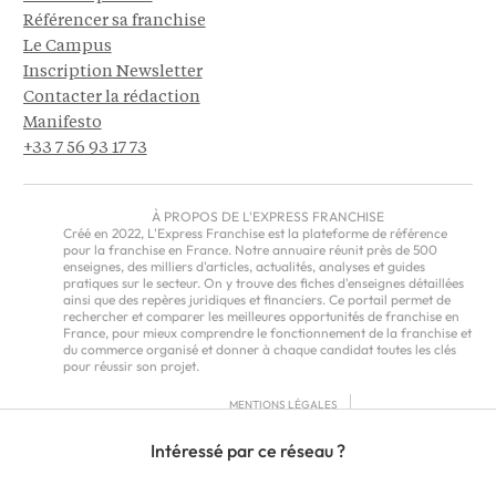
Référencer sa franchise
Le Campus
Inscription Newsletter
Contacter la rédaction
Manifesto
+33 7 56 93 17 73
À PROPOS DE L'EXPRESS FRANCHISE
Créé en 2022, L'Express Franchise est la plateforme de référence
pour la franchise en France. Notre annuaire réunit près de 500
enseignes, des milliers d'articles, actualités, analyses et guides
pratiques sur le secteur. On y trouve des fiches d'enseignes détaillées
ainsi que des repères juridiques et financiers. Ce portail permet de
rechercher et comparer les meilleures opportunités de franchise en
France, pour mieux comprendre le fonctionnement de la franchise et
du commerce organisé et donner à chaque candidat toutes les clés
pour réussir son projet.
MENTIONS LÉGALES
RGPD
Intéressé par ce réseau ?
CGU
CGV – EUROPE