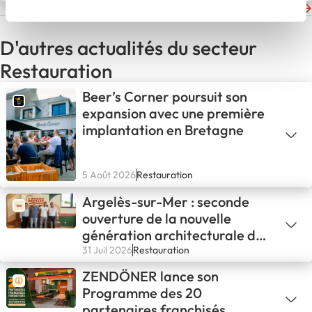
Les dernières actualités de Olla
D'autres actualités du secteur
Restauration
Beer’s Corner poursuit son
expansion avec une première
implantation en Bretagne
5 Août 2026
Restauration
Argelès-sur-Mer : seconde
ouverture de la nouvelle
génération architecturale de
L'ATELIER PAPILLES !
31 Juil 2026
Restauration
ZENDÖNER lance son
Programme des 20
partenaires franchisés