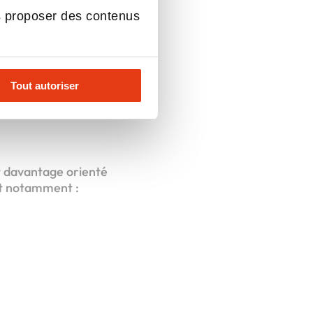
s proposer des contenus
sitif
du 31
Tout autoriser
t davantage orienté
lut notamment :