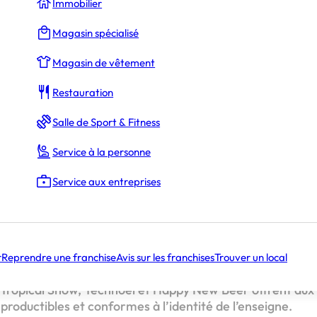
Immobilier
Magasin spécialisé
Magasin de vêtement
Restauration
Laurent Neuville
Salle de Sport & Fitness
Service à la personne
ne animation mêlant univers hivernal et influences tropicales
Service aux entreprises
irée électro structurée pour la période précédant les fêtes
un dispositif premium dédié à la soirée du 31 décembre
mentiel conçu pour renforcer l’attractivité du réseau
tivité de ses établissements et de proposer une dynamiq
r
Reprendre une franchise
Avis sur les franchises
Trouver un local
ivernale, My Beers déploie pour le mois de décembre tro
 Tropical Snow, Technoel et Happy New Beer offrent aux
roductibles et conformes à l’identité de l’enseigne.