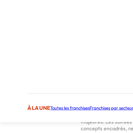
Publié par 
Sommaire
Tropical Snow : u
Technoel : une so
Happy New Beer : 
Un planning événe
À LA UNE
Afin de soutenir l’ac
Toutes les franchises
Franchises par secteu
continue en période h
majeures. Les soirées
concepts encadrés, rep