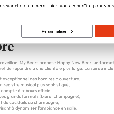
ation rapide sans contrainte logistique majeure.
 revanche on aimerait bien vous connaître pour vou
ew Beer : un dispo
 dédié à la soirée 
Personnaliser
re
réveillon, My Beers propose Happy New Beer, un forma
et de répondre à une clientèle plus large. La soirée inc
exceptionnel des horaires d’ouverture,
 registre musical plus sophistiqué,
n compte à rebours officiel,
 des grands formats (bière, champagne),
t de cocktails au champagne,
isant à dynamiser l’ambiance en salle.