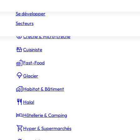
Réseaux
Commerce Associé
Se développer
Secteurs
Constructeur Piscines & Spas
Crèche & Micro-crèche
Cuisiniste
Fast-Food
Glacier
Habitat & Bâtiment
Halal
Hôtellerie & Camping
Hyper & Supermarchés