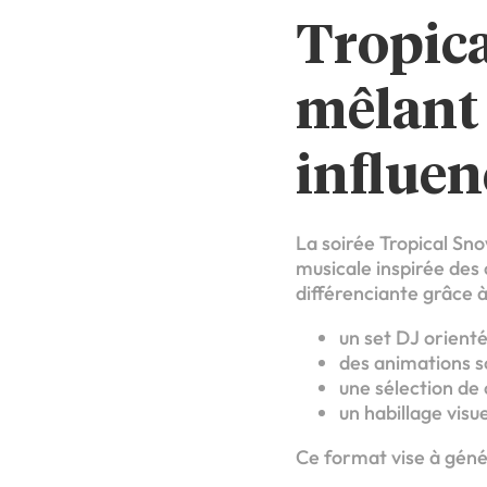
Tropica
mêlant 
influen
La soirée Tropical Sn
musicale inspirée des
différenciante grâce à
un set DJ orient
des animations s
une sélection de 
un habillage visu
Ce format vise à génér