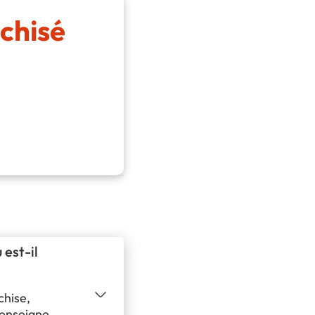
chisé
est-il
chise,
l’enseigne