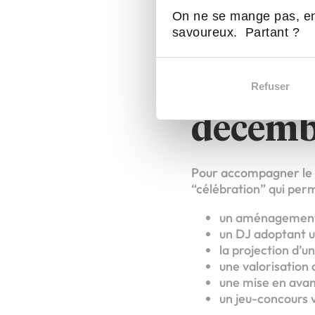
permettant une install
On ne se mange pas, en
savoureux. Partant ?
Happy N
premium
Refuser
décemb
Pour accompagner le 
“célébration” qui perm
un aménagement 
un DJ adoptant un
la projection d’u
une valorisation
une mise en avan
un jeu-concours v