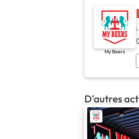
L
My Beers
D'autres act