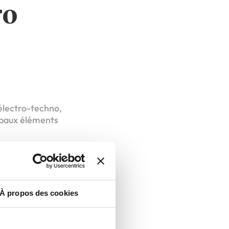
ro
 électro-techno,
ipaux éléments
À propos des cookies
atifs hivernaux,