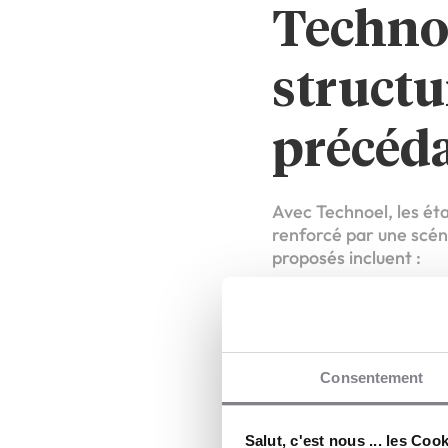
Technoe
structu
précéda
Avec Technoel, les ét
renforcé par une scén
proposés incluent :
un DJ en tenue t
un déroulé musica
l’utilisation ponct
la diffusion de c
Consentement
des distributions
L’ambiance repose sur
Salut, c'est nous ... les Coo