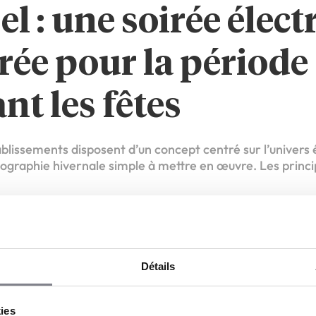
l : une soirée élect
rée pour la période
nt les fêtes
ablissements disposent d’un concept centré sur l’univers
ographie hivernale simple à mettre en œuvre. Les princ
hématique,
l progressif,
uelle de neige artificielle,
ontenus visuels adaptés,
Détails
 de goodies disponibles en interne.
 une mise en lumière bleutée et quelques éléments décor
kies