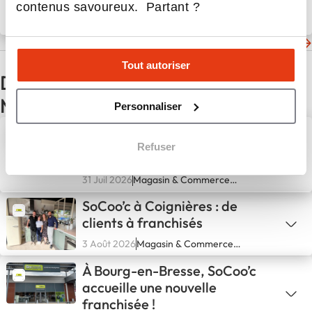
d’innovation et de respect du
contenus savoureux. Partant ?
textile
29 Oct 2025
Entreprendre, Histoire
d'entrepreneurs
Les dernières actualités de KUNZ Pressing
Tout autoriser
D'autres actualités du secteur
Magasin & Commerce spécialisé
Personnaliser
Bazarland poursuit son
développement avec
Refuser
l'ouverture d'un nouveau
magasin à Solliès-Pont
31 Juil 2026
Magasin & Commerce
spécialisé
SoCoo’c à Coignières : de
clients à franchisés
3 Août 2026
Magasin & Commerce
spécialisé
À Bourg-en-Bresse, SoCoo’c
accueille une nouvelle
franchisée !