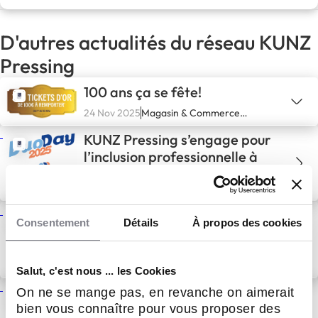
D'autres actualités du réseau KUNZ
Pressing
100 ans ça se fête!
24 Nov 2025
Magasin & Commerce
spécialisé
KUNZ Pressing s’engage pour
l’inclusion professionnelle à
l’occasion du DuoDay 2025
20 Nov 2025
Entreprendre, Histoire
d'entrepreneurs
« Une vie dans les étoffes et la
Consentement
Détails
À propos des cookies
mode » : le témoignage de
Nicole, 96 ans, témoin d’un
siècle de soin textile
31 Oct 2025
Entreprendre, Histoire
Salut, c'est nous ... les Cookies
d'entrepreneurs
Kunz Pressing fête ses 100
On ne se mange pas, en revanche on aimerait
ans : un siècle d’élégance,
bien vous connaître pour vous proposer des