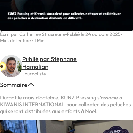
Écrit par Catherine Straumann
Publié le 24 octobre 2025
Min. de lecture : 1 Min.
Publié par Stéphane
Hamalian
Journaliste
Sommaire
Durant le mois d’octobre, KUNZ Pressing s’associe à
KIWANIS INTERNATIONAL pour collecter des peluches
qui seront distribuées aux enfants à Noël.