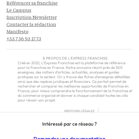
Référencer sa franchise
Le Campus
Inscription Newsletter
Contacter la rédaction
Manifesto
+33 7 56 93 17 73
À PROPOS DE L'EXPRESS FRANCHISE
Créé en 2022, L'Express Franchise est la plateforme de référence
pour la franchise en France. Notre annuaire réunit près de 500
enseignes, des milliers d'articles, actualités, analyses et guides
pratiques sur le secteur. On y trouve des fiches d'enseignes détaillées
ainsi que des repères juridiques et financiers. Ce portail permet de
rechercher et comparer les meilleures opportunités de franchise en
France, pour mieux comprendre le fonctionnement de la franchise et
du commerce organisé et donner à chaque candidat toutes les clés
pour réussir son projet.
MENTIONS LÉGALES
RGPD
Intéressé par ce réseau ?
CGU
CGV – EUROPE
Demander une documentation