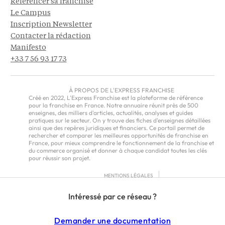
Référencer sa franchise
Le Campus
Inscription Newsletter
Contacter la rédaction
Manifesto
+33 7 56 93 17 73
À PROPOS DE L'EXPRESS FRANCHISE
Créé en 2022, L'Express Franchise est la plateforme de référence
pour la franchise en France. Notre annuaire réunit près de 500
enseignes, des milliers d'articles, actualités, analyses et guides
pratiques sur le secteur. On y trouve des fiches d'enseignes détaillées
ainsi que des repères juridiques et financiers. Ce portail permet de
rechercher et comparer les meilleures opportunités de franchise en
France, pour mieux comprendre le fonctionnement de la franchise et
du commerce organisé et donner à chaque candidat toutes les clés
pour réussir son projet.
MENTIONS LÉGALES
RGPD
Intéressé par ce réseau ?
CGU
CGV – EUROPE
Demander une documentation