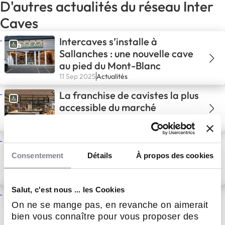
D'autres actualités du réseau Inter
Caves
Intercaves s’installe à
Sallanches : une nouvelle cave
au pied du Mont-Blanc
11 Sep 2025
Actualités
La franchise de cavistes la plus
accessible du marché
2 Juil 2025
Actualités
Les 35 ans d’Intercaves
Vigneux-sur-Seine : une belle
Consentement
Détails
À propos des cookies
histoire locale qui se poursuit
avec passion
24 Juin 2025
Actualités
Salut, c'est nous ... les Cookies
Réunions régionales
On ne se mange pas, en revanche on aimerait
Intercaves : un réseau uni
bien vous connaître pour vous proposer des
autour de la passion du vin