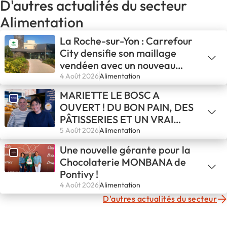
D'autres actualités du secteur
Alimentation
La Roche-sur-Yon : Carrefour
City densifie son maillage
vendéen avec un nouveau
binôme de franchisés
4 Août 2026
Alimentation
MARIETTE LE BOSC A
OUVERT ! DU BON PAIN, DES
PÂTISSERIES ET UN VRAI
COFFEE SHOP À DEUX PAS
5 Août 2026
Alimentation
DU LAC DU SALAGOU
Une nouvelle gérante pour la
Chocolaterie MONBANA de
Pontivy !
4 Août 2026
Alimentation
D'autres actualités du secteur