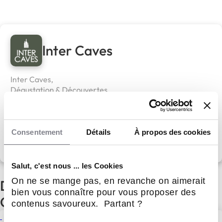
Inter Caves
Inter Caves,
Dégustation & Découvertes
Apport personnel :
50 000 €
Consentement
Détails
À propos des cookies
Découvrir le réseau
Salut, c'est nous ... les Cookies
On ne se mange pas, en revanche on aimerait
D'autres actualités du réseau Inter
bien vous connaître pour vous proposer des
Caves
contenus savoureux. Partant ?
Intercaves s’installe à