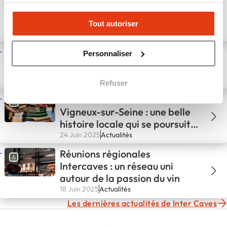
Sallanches : une nouvelle cave
au pied du Mont-Blanc
Tout autoriser
11 Sep 2025
Actualités
La franchise de cavistes la plus
Personnaliser
accessible du marché
2 Juil 2025
Actualités
Refuser
Les 35 ans d’Intercaves
Vigneux-sur-Seine : une belle
histoire locale qui se poursuit
avec passion
24 Juin 2025
Actualités
Réunions régionales
Intercaves : un réseau uni
autour de la passion du vin
18 Juin 2025
Actualités
Les dernières actualités de Inter Caves