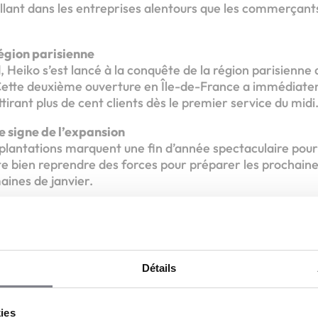
aillant dans les entreprises alentours que les commerçant
égion parisienne
 Heiko s’est lancé à la conquête de la région parisienne
Cette deuxième ouverture en Île-de-France a immédiat
tirant plus de cent clients dès le premier service du midi
e signe de l’expansion
plantations marquent une fin d’année spectaculaire pour
te bien reprendre des forces pour préparer les prochain
aines de janvier.
Devenez le prochain fran
Détails
eiko Poké, la franchise de poké bowls frais et gourmands !
kies