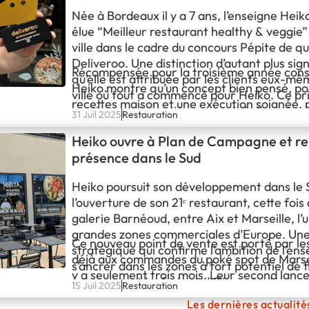
Née à Bordeaux il y a 7 ans, l’enseigne Heiko
élue “Meilleur restaurant healthy & veggie”
ville dans le cadre du concours Pépite de q
Deliveroo. Une distinction d’autant plus sign
Récompensée pour la troisième année cons
qu’elle est attribuée par les clients eux-mê
Heiko montre qu’un concept bien pensé, po
ville où tout a commencé pour Heiko. Ce pri
recettes maison et une exécution soignée, 
pertinence du positionnement de l’enseigne
31 Juil 2025
Restauration
s’imposer dans la durée. Un signal fort pour
restauration rapide, fraîche, saine et gou
franchisés : la fidélité des clients n’est pas 
Heiko ouvre à Plan de Campagne et re
mais le fruit d’un modèle exigeant, accessib
présence dans le Sud
résolument tourné vers la qualité.
Heiko poursuit son développement dans le 
l’ouverture de son 21ᵉ restaurant, cette fois
galerie Barnéoud, entre Aix et Marseille, l’
grandes zones commerciales d’Europe. Une
Ce nouveau point de vente est porté par le
stratégique qui confirme l’ambition de l’en
déjà aux commandes du poké spot de Marseil
s’ancrer dans les zones à fort potentiel de f
y a seulement trois mois. Leur second lanc
concept rapide, frais et différenciant.
15 Juil 2025
Restauration
rapide témoigne de la solidité du modèle a
Les dernières actualit
qui peut s’implanter efficacement, rapidem