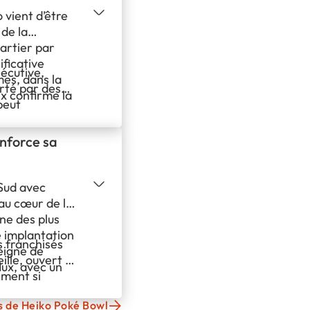
 vient d’être
 de la
uartier par
ificative
écutive,
mes, dans la
rté par des
x confirme la
peut
 : une
 les futurs
rmande.
un hasard,
nforce sa
le, et
Sud avec
 au cœur de la
une des plus
 implantation
s franchisés
seigne de
le, ouvert il
lux, avec un
ement si
vec un concept
és de Heiko Poké Bowl
ent, et