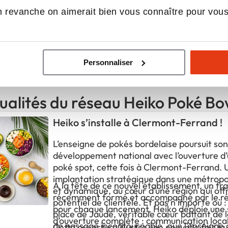
 revanche on aimerait bien vous connaître pour vou
Apport personnel :
70 000 €
Découvrir le réseau
Demander une documentation
Personnaliser
ualités du réseau Heiko Poké Bo
Heiko s’installe à Clermont-Ferrand !
L’enseigne de pokés bordelaise poursuit son
développement national avec l’ouverture d
poké spot, cette fois à Clermont-Ferrand. 
implantation stratégique dans une métropo
À la tête de ce nouvel établissement, un fr
et dynamique, au cœur d’une région qui offr
récemment formé et accompagné par le 
potentiel de clientèle. Et pas n’importe où : 
pour chaque lancement, Heiko déploie une 
place de Jaude, véritable cœur battant de la 
d’ouverture complète : communication loca
de passage incontournable, que l’enseigne a
Cette ouverture illustre une nouvelle fois la