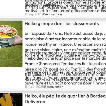
animations, process opérationnels rodés e
poser ses valises.
modèle Heiko à séduire de nouveaux entre
terrain sur les premiers jours. L’objectif : ga
motivés et à s’implanter efficacement dans
qualité, la constance et l’expérience client q
12 Sep 2025
Restauration
fort potentiel.
succès de l’enseigne.
Heiko grimpe dans les classements
En l’espace de 7 ans, Heiko est passé de je
bordelaise à acteur incontournable de la re
rapide healthy en France. Une ascension ra
par une vision claire, une exécution maîtri
Et les classements viennent valider cette 
fort entre fraîcheur, qualité et innovation 
Heiko décroche la 2ᵉ place sur le marché d
France (Panorama Tendances Restauration
hisse à la 72ᵉ position du Top 100 des franc
Derrière ces chiffres, un engagement cons
françaises (Franchise Directe), et entre da
des franchisés, un accompagnement rigou
des majors de la restauration rapide, à la 12
ouverture et un goût prononcé pour l’innov
place (France Snacking).
18 Août 2025
Restauration
jamais perdre de vue l’opérationnel. Pour l
Ugo Truxler, l’objectif reste inchangé : fair
Heiko, élu pépite de quartier à Borde
Heiko sans compromis sur ce qui fait sa force
Deliveroo
l’expérience client et le lien avec le réseau.