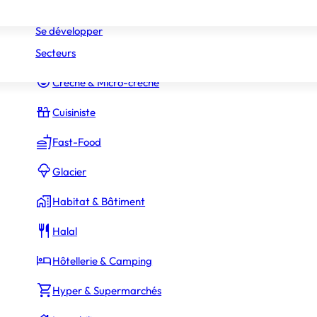
Réseaux
Commerce Associé
Se développer
Secteurs
Constructeur Piscines & Spas
Crèche & Micro-crèche
Cuisiniste
Fast-Food
Glacier
Habitat & Bâtiment
Halal
Hôtellerie & Camping
Hyper & Supermarchés