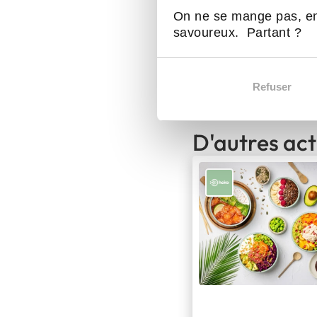
On ne se mange pas, en
savoureux. Partant ?
Heiko Poké Bowl
Refuser
D'autres act