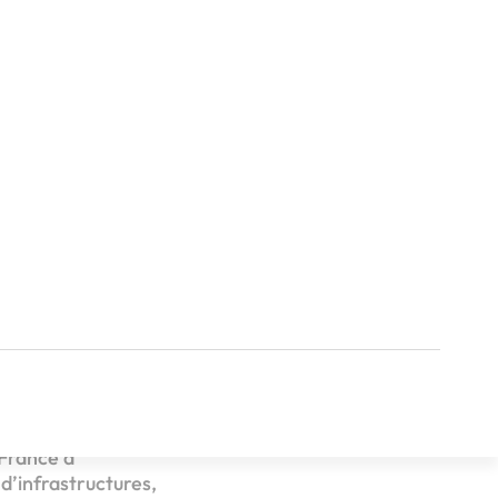
rs une
 olympiques et para-
eurs? D’après
ît de croissance, que
tauration ou la
 France a
d’infrastructures,