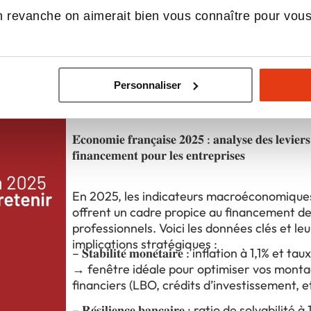
 revanche on aimerait bien vous connaître pour vou
ualités du réseau CrediPro
Personnaliser
𝐄́𝐜𝐨𝐧𝐨𝐦𝐢𝐞 𝐟𝐫𝐚𝐧𝐜̧𝐚𝐢𝐬𝐞 𝟐𝟎𝟐𝟓 : 𝐚𝐧𝐚𝐥𝐲𝐬𝐞 𝐝𝐞𝐬 𝐥𝐞
𝐟𝐢𝐧𝐚𝐧𝐜𝐞𝐦𝐞𝐧𝐭 𝐩𝐨𝐮𝐫 𝐥𝐞𝐬 𝐞𝐧𝐭𝐫𝐞𝐩𝐫𝐢𝐬𝐞𝐬
𝐄́𝐜𝐨𝐧𝐨𝐦𝐢𝐞 𝐟𝐫𝐚𝐧𝐜̧𝐚𝐢𝐬𝐞 𝟐𝟎𝟐𝟓 : 𝐚𝐧𝐚𝐥𝐲𝐬𝐞 𝐝𝐞𝐬 𝐥𝐞𝐯𝐢𝐞𝐫
𝐟𝐢𝐧𝐚𝐧𝐜𝐞𝐦𝐞𝐧𝐭 𝐩𝐨𝐮𝐫 𝐥𝐞𝐬 𝐞𝐧𝐭𝐫𝐞𝐩𝐫𝐢𝐬𝐞𝐬
En 2025, les indicateurs macroéconomiques
offrent un cadre propice au financement de
professionnels. Voici les données clés et leu
implications stratégiques :
– 𝐒𝐭𝐚𝐛𝐢𝐥𝐢𝐭𝐞́ 𝐦𝐨𝐧𝐞́𝐭𝐚𝐢𝐫𝐞 : inflation à 1,1% 
→ fenêtre idéale pour optimiser vos mont
financiers (LBO, crédits d’investissement, et
– 𝐑𝐞́𝐬𝐢𝐥𝐢𝐞𝐧𝐜𝐞 𝐛𝐚𝐧𝐜𝐚𝐢𝐫𝐞 : ratio de solvabili