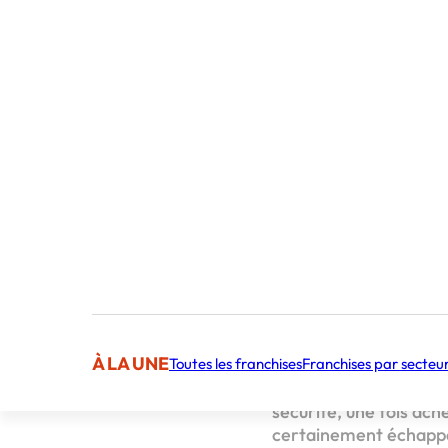
Publié par 
Sommaire
La France après l
La Fran
dépres
La France connaîtra-t
olympiques comme ce f
À LA UNE
Toutes les franchises
Franchises par secteu
CrediPro
, si en amont
ce soit pour le bâtime
sécurité, une fois ach
certainement échappé 