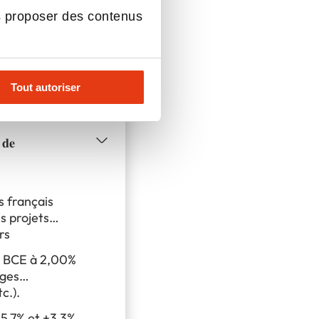
s proposer des contenus
Tout autoriser
𝐢𝐞𝐫𝐬 𝐝𝐞
 𝐝𝐞
 français
s projets
rs
et taux BCE à 2,00%
ages
c.).
té à 15,7% et +3,3%