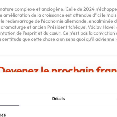
 nature complexe et anxiogène. Celle de 2024 n’échapper
e amélioration de la croissance est attendue d’ici le moi
 le redémarrage de l’économie allemande, encalminée d
 dramaturge et ancien Président tchèque, Václav Havel « 
ientation de l’esprit et du cœur. Ce n’est pas la convictio
 certitude que cette chose a un sens quoi qu’il advienne »
Devenez le prochain fran
rediPro, l’expert en financement professionnel
Apport personnel :
25 000 €
Détails
Découvrir le réseau
Demander une documentation
kies