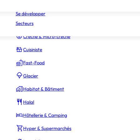
Réseaux
Commerce Associé
Se développer
Secteurs
Constructeur Piscines & Spas
Crèche & Micro-crèche
Cuisiniste
Fast-Food
Glacier
Habitat & Bâtiment
Halal
Hôtellerie & Camping
Hyper & Supermarchés