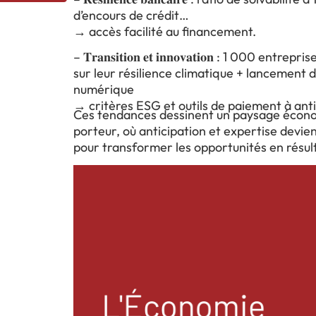
d’encours de crédit
→ accès facilité au financement.
– 𝐓𝐫𝐚𝐧𝐬𝐢𝐭𝐢𝐨𝐧 𝐞𝐭 𝐢𝐧𝐧𝐨𝐯𝐚𝐭𝐢𝐨𝐧 : 1 000 entr
sur leur résilience climatique + lancement d
numérique
→ critères ESG et outils de paiement à anti
Ces tendances dessinent un paysage écon
porteur, où anticipation et expertise devien
pour transformer les opportunités en résul