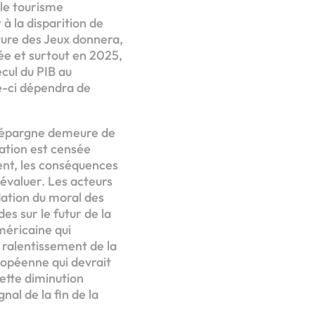
 le tourisme
 à la disparition de
rture des Jeux donnera,
ée et surtout en 2025,
ecul du PIB au
le-ci dépendra de
 d’épargne demeure de
mation est censée
ent, les conséquences
à évaluer. Les acteurs
ation du moral des
es sur le futur de la
américaine qui
ralentissement de la
ropéenne qui devrait
Cette diminution
nal de la fin de la