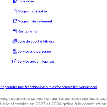
Immobilier
La Rédaction
Magasin spécialisé
Magasin de vêtement
es JO : vers une dépression économique ?
Restauration
Salle de Sport & Fitness
ce après les JO : ve
Service à la personne
sion économique ?
Service aux entreprises
-elle, dans les prochains mois, une dépression post Jeux
ut le cas, dans le passé, pour les autres pays organisat
r
Reprendre une franchise
Avis sur les franchises
Trouver un local
 et pendant les compétitions, les Jeux génèrent un surcro
nt, les travaux publics, les transports, l’hébergement-res
evés, l’économie connaît un dur retour aux réalités. Si La
à la récession en 2023 et 2024 grâce à la construction 