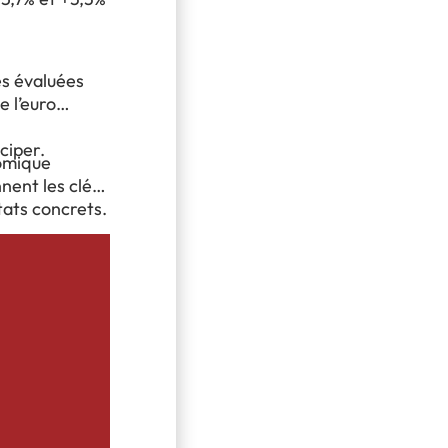
eprises évaluées
e l’euro
ciper.
omique
nent les clés
tats concrets.