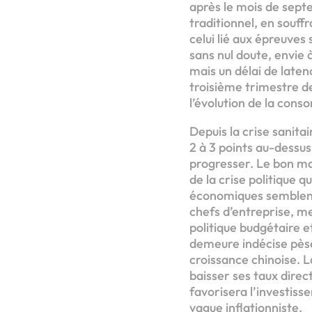
après le mois de sept
traditionnel, en souffr
celui lié aux épreuves
sans nul doute, envie
mais un délai de latenc
troisième trimestre de
l’évolution de la con
Depuis la crise sanita
2 à 3 points au-dessu
progresser. Le bon ma
de la crise politique q
économiques semblent
chefs d’entreprise, mes
politique budgétaire et
demeure indécise pèse
croissance chinoise. 
baisser ses taux direct
favorisera l’investisse
vague inflationniste.