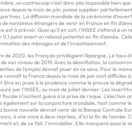
embre, un contrecoup n’est donc pas impossible bien que
ance depuis le mois de juin, puisse suppléer partiellement
 sportives. La diffusion mondiale de la cérémonie d’ouve
 à de nombreux étrangers de venir en France en fin d’ann
e est à prévoir. Quoi qu’il en soit, l’INSEE s’attend à un r
 0,1 point avant un rebond potentiel en fin d’année. Cel
sommation des ménages et de l’investissement.
ire de 2020, les Français privilégient l’épargne. Le taux
s de son niveau de 2019. Avec la désinflation, la consom
intien de l’emploi devrait jouer en ce sens. Pour le mom
ue connaît la France depuis le mois de juin sont difficiles 
 être en proie à la prudence comme le prouve la dégrad
uré par l’INSEE, au mois de juillet dernier. Les incertitud
 fiscale n’incitent guère à la prise de risque. L’élection 
 également sur la conjoncture mondiale, tout comme le 
La bonne nouvelle devrait venir de la Banque Centrale Eu
eurs, à une voire à deux reprises, d’ici la fin de l’année. 
ment et, de ce fait, l’immobilier. Elle marquera aussi le sig