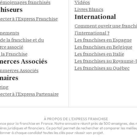
 témoignages franchisés
Vidéos
hiseurs
Livres Blancs
International
ecter à l'Express Franchise
Comment ouvrir une franchi
énements
l'international ?
de la franchise et du
Les franchises en Espagne
ce associé
Les franchises en Belgique
 la Franchise
Les franchises en Italie
erces Associés
Les franchises au Royaume-
Les franchises au Québec
mmerces Associés
naires
ring
ecter à l'Express Partenaire
À PROPOS DE L'EXPRESS FRANCHISE
ce pour la franchise en France. Notre annuaire réunit près de 500 enseignes, des milli
epères juridiques et financiers. Ce portail permet de rechercher et comparer les meil
nner à chaque candidat toutes les clés pour réussir son projet.