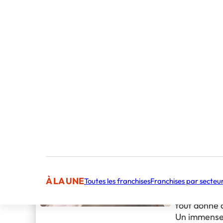
on est toujo
ensemble !
8 Avr 2026
Res
Notre part
2026
Retour à ch
Expo Paris
CLAY Brunch
énergie !!!
Un stand en
désemplissa
Un vrai succ
attentes.
confirme l’a
CLAY, même
À LA UNE
Toutes les franchises
Franchises par secteu
Derrière ce 
tout donné 
Un immense 