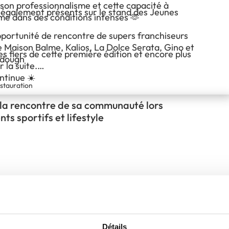
 son professionnalisme et cette capacité à
 également présents sur le stand des Jeunes
me dans des conditions intenses 🫶
pportunité de rencontre de supers franchiseurs
e Maison Balme, Kalios, La Dolce Serata, Gino et
 fiers de cette première édition et encore plus
 dough
 la suite.
ontinue ☀️
stauration
la rencontre de sa communauté lors
ts sportifs et lifestyle
ecter Créativité et Événements Chez CLAY, nous
ionnés par la création d'expériences uniques qui
d'interagir avec notre communauté. Nous
mement que le contact humain est essentiel pour
Détails