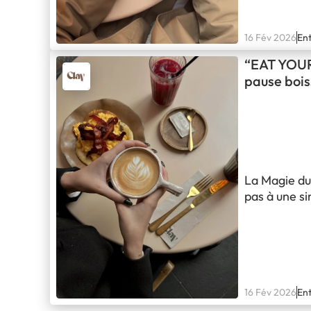
16 Fév 2026
Ent
“EAT YOUR
pause boi
La Magie du
pas à une si
convivialité
passionnés 
l'expérienc
16 Fév 2026
Ent