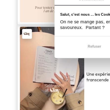
développer d
après le suc
qui s'est te
Salut, c'est nous ... les Coo
16 Fév 2026
Ent
On ne se mange pas, en
savoureux. Partant ?
CLAY dével
Refuser
Une expérie
transcende l
d'une vérit
rituel quoti
une invitati
accueillant