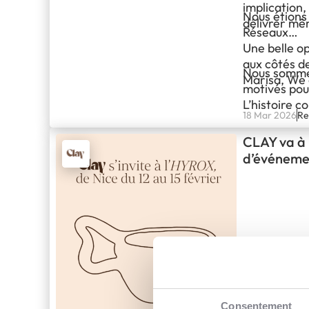
implication,
Nous étions
délivrer mê
Réseaux
Une belle o
aux côtés d
Nous sommes
Marisa, We
motivés pour
L’histoire c
18 Mar 2026
Re
CLAY va à 
d’événemen
CLAY : Conn
sommes pass
permettent 
croyons fer
Consentement