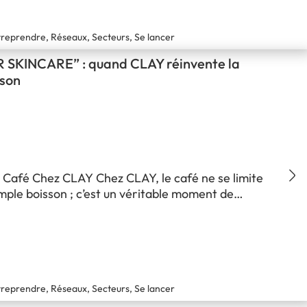
reprendre, Réseaux, Secteurs, Se lancer
 SKINCARE” : quand CLAY réinvente la
sson
 Café Chez CLAY Chez CLAY, le café ne se limite
mple boisson ; c’est un véritable moment de
, une habitude ancrée et un rituel qui rassemble les
du café. La culture du café est au cœur de
e que propose l'enseigne, qui…
reprendre, Réseaux, Secteurs, Se lancer