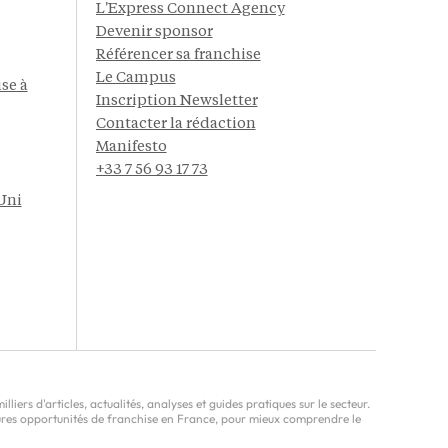
L'Express Connect Agency
Devenir sponsor
Référencer sa franchise
Le Campus
se à
Inscription Newsletter
Contacter la rédaction
Manifesto
+33 7 56 93 17 73
Uni
ers d'articles, actualités, analyses et guides pratiques sur le secteur.
leures opportunités de franchise en France, pour mieux comprendre le