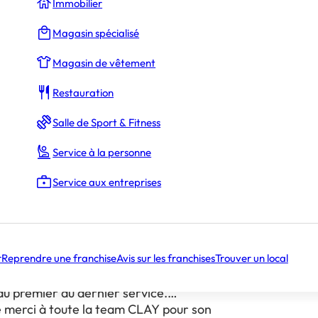
urs ouverts à construire des formats pertinents
Immobilier
tauration
Magasin spécialisé
icipation au salon Franchise Expo Paris
Magasin de vêtement
Restauration
aud sur une première édition du salon Franchise
Salle de Sport & Fitness
Service à la personne
 était présent au food court… et quelle
Service aux entreprises
 effervescence constante, une file qui ne
it pas, et surtout un engouement au-delà de nos
ès pour cette première participation, qui
ttractivité du concept et la force de l’expérience
 dans un format éphémère.
r
Reprendre une franchise
Avis sur les franchises
Trouver un local
résultat, il y a surtout une équipe engagée qui a
du premier au dernier service.
merci à toute la team CLAY pour son