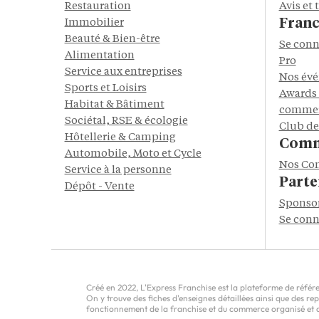
Restauration
Avis et
Franc
Immobilier
Beauté & Bien-être
Se conn
Alimentation
Pro
Service aux entreprises
Nos év
Sports et Loisirs
Awards 
Habitat & Bâtiment
commer
Sociétal, RSE & écologie
Club de
Hôtellerie & Camping
Comm
Automobile, Moto et Cycle
Nos Co
Service à la personne
Parte
Dépôt - Vente
Sponso
Se conn
Créé en 2022, L'Express Franchise est la plateforme de référen
On y trouve des fiches d'enseignes détaillées ainsi que des r
fonctionnement de la franchise et du commerce organisé et do