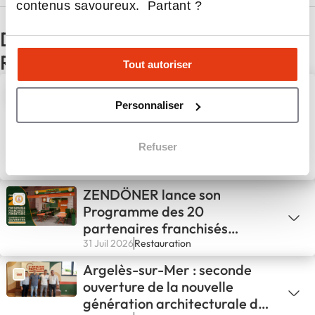
contenus savoureux. Partant ?
D'autres actualités du secteur
Restauration
Tout autoriser
Beer’s Corner poursuit son
expansion avec une première
Personnaliser
implantation en Bretagne
Refuser
5 Août 2026
Restauration
ZENDÖNER lance son
Programme des 20
partenaires franchisés
fondateurs
31 Juil 2026
Restauration
Argelès-sur-Mer : seconde
ouverture de la nouvelle
génération architecturale de