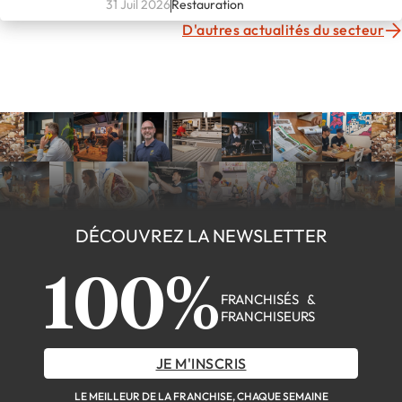
L'ATELIER PAPILLES !
31 Juil 2026
Restauration
D'autres actualités du secteur
DÉCOUVREZ LA NEWSLETTER
100%
FRANCHISÉS &
FRANCHISEURS
JE M'INSCRIS
LE MEILLEUR DE LA FRANCHISE, CHAQUE SEMAINE