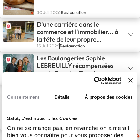
30 Juil 2026
Restauration
D'une carrière dans le
commerce et l'immobilier... à
la tête de leur propre
boulangerie
15 Juil 2026
Restauration
Les Boulangeries Sophie
LEBREUILLY récompensées
par le Prix des Pionniers :
l’histoire d’une intuition
24 Juin 2026
Restauration
devenue succès collectif
Sophie Lebreuilly poursuit son
Consentement
Détails
À propos des cookies
développement avec une
l’ouverture d’une boulangerie à
Neuville-Saint-Rémy
Salut, c'est nous ... les Cookies
21 Avr 2026
Actualités
On ne se mange pas, en revanche on aimerait
Les dernières actualités de Boulangeries Sophie
bien vous connaître pour vous proposer des
LEBREUILLY