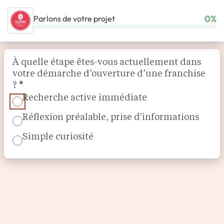
0%
Parlons de votre projet
ACCUEIL
NOS FRANCHISES
RESTAURATION
Section
BOULANGERIES SOPHIE LEBREUILLY
À quelle étape êtes-vous actuellement dans
votre démarche d’ouverture d’une franchise
?
*
Recherche active immédiate
Réflexion préalable, prise d'informations
Simple curiosité
Boulangerie artisanale et conviviale
Boulangeries Sophie
LEBREUILLY