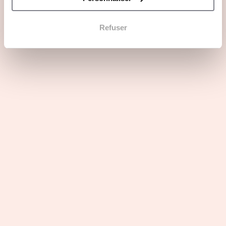
Refuser
Questions principales
Les atouts du secteur d'activité
Profils recherchés
Rejoindre les boulangeries Sophie
LEBREUILLY en 3 points