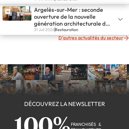
Argelès-sur-Mer : seconde
ouverture de la nouvelle
génération architecturale de
L'ATELIER PAPILLES !
31 Juil 2026
Restauration
D'autres actualités du secteur
DÉCOUVREZ LA NEWSLETTER
100%
FRANCHISÉS &