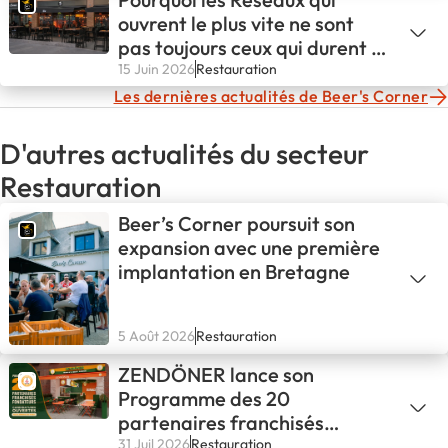
ouvrent le plus vite ne sont
pas toujours ceux qui durent le
plus
15 Juin 2026
Restauration
Les dernières actualités de Beer's Corner
D'autres actualités du secteur
Restauration
Beer’s Corner poursuit son
expansion avec une première
implantation en Bretagne
5 Août 2026
Restauration
ZENDÖNER lance son
Programme des 20
partenaires franchisés
fondateurs
31 Juil 2026
Restauration