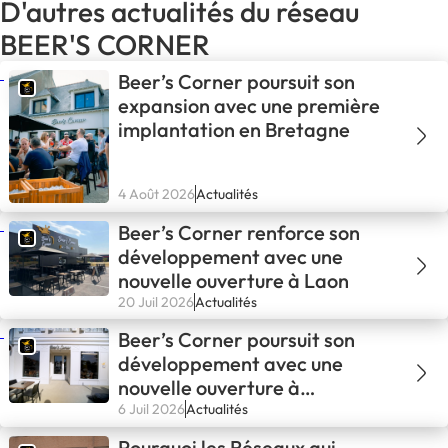
D'autres actualités du réseau
BEER'S CORNER
Beer’s Corner poursuit son
expansion avec une première
implantation en Bretagne
4 Août 2026
Actualités
Beer’s Corner renforce son
développement avec une
nouvelle ouverture à Laon
20 Juil 2026
Actualités
Beer’s Corner poursuit son
développement avec une
nouvelle ouverture à
Lamorlaye
6 Juil 2026
Actualités
Pourquoi les Réseaux qui