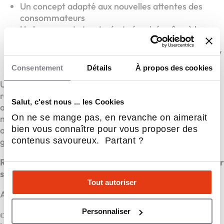
Un concept adapté aux nouvelles attentes des
consommateurs
Un lancement structuré et sécurisé grâce à la
franchise
Une demande croissante pour des lieux de vie cosy
et qualitatifs
Consentement
Détails
À propos des cookies
Un modèle conçu pour maximiser la rentabilité tout en
restant simple à mettre en œuvre. Sans extraction,
Salut, c'est nous ... les Cookies
avec une simple licence 3 et un fonctionnement ne
On ne se mange pas, en revanche on aimerait
nécessitant pas de personnel qualifié, la gestion
bien vous connaître pour vous proposer des
opérationnelle et les charges sont optimisées pour
contenus savoureux. Partant ?
garantir la réussite des établissements.
Résultat : un ticket d’entrée plus accessible et un retour
sur investissement rapide.
Tout autoriser
Aujourd’hui, tout est réuni pour réussir.
Personnaliser
👉 Si vous souhaitez créer un véritable lieu de vie