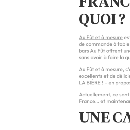
FRANCH
QUOI ?
Au Fût et à mesure
est
de commande à table in
bars Au Fût offrent un
sans avoir à faire la 
Au Fût et à mesure, c’e
excellents et de délici
LA BIÈRE ! – en prop
Actuellement, ce sont 
France… et maintena
UNE C