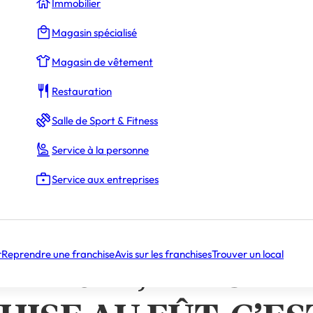
Immobilier
Magasin spécialisé
Magasin de vêtement
Restauration
La Rédaction
Salle de Sport & Fitness
Service à la personne
UE LE 4 OCTOBRE 2024, MAIS LA FRANCHISE AU FÛT, C’EST
Service aux entreprises
IQUE
TURE PRÉVUE LE 
r
Reprendre une franchise
Avis sur les franchises
Trouver un local
E 2024, MAIS LA