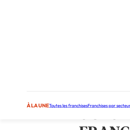
Publié par 
Sommaire
OUVERTURE PRÉV
UNE CARTE MAG
OUVER
À LA UNE
Toutes les franchises
Franchises par secteu
OCTOBR