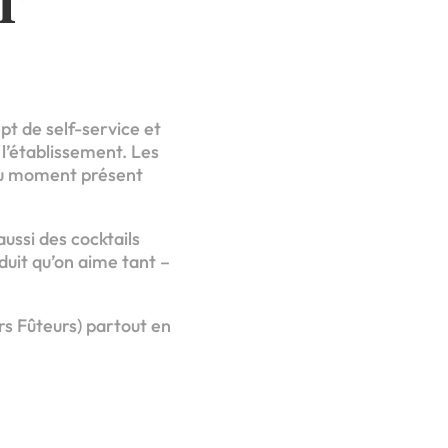
T
ept de self-service et
l’établissement. Les
r du moment présent
aussi des cocktails
oduit qu’on aime tant –
rs Fûteurs) partout en