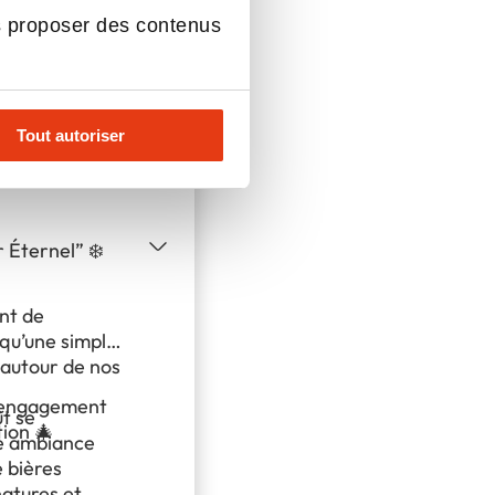
s proposer des contenus
sure
Tout autoriser
NE DE
r Éternel” ❄️
nt de
s qu’une simple
 autour de nos
r engagement
t se
tion 🎄
ne ambiance
e bières
natures et