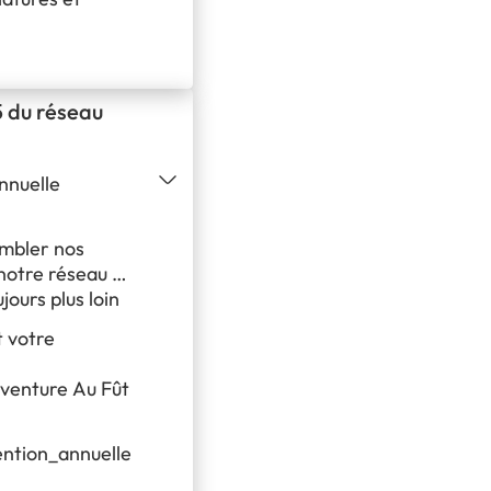
5 du réseau
nnuelle
embler nos
notre réseau :
ujours plus loin
t votre
’aventure Au Fût
ention_annuelle