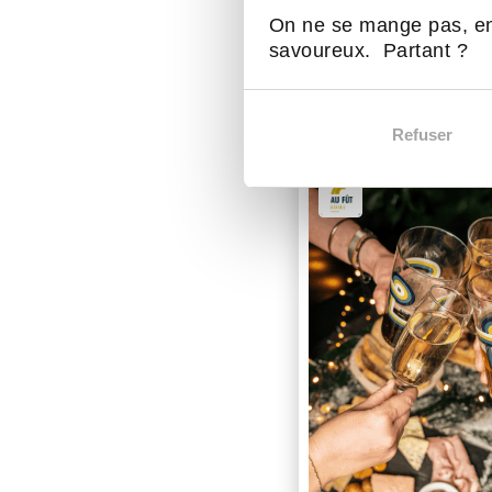
On ne se mange pas, en
savoureux. Partant ?
D'autres act
Refuser