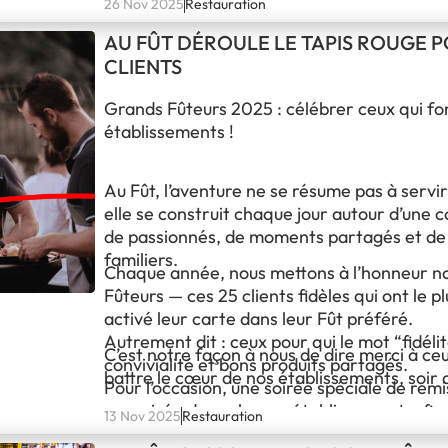
26 Nov 2025
Restauration
AU FÛT DÉROULE LE TAPIS ROUGE P
CLIENTS
Grands Fûteurs 2025 : célébrer ceux qui fon
établissements !
Au Fût, l’aventure ne se résume pas à servir
elle se construit chaque jour autour d’un
de passionnés, de moments partagés et de
familiers.
Chaque année, nous mettons à l’honneur n
Fûteurs — ces 25 clients fidèles qui ont le p
activé leur carte dans leur Fût préféré.
Autrement dit : ceux pour qui le mot “fidéli
C’est notre façon à nous de dire merci à ceu
convivialité et bons produits partagés.
battre le cœur de nos établissements, soir a
Pour l’occasion, une soirée spéciale de remi
organisée dans chaque établissement, afin 
13 Nov 2025
Restauration
remercier comme il se doit.