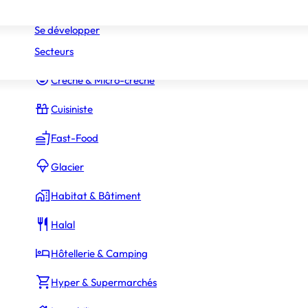
Réseaux
Commerce Associé
Se développer
Secteurs
Constructeur Piscines & Spas
Crèche & Micro-crèche
Cuisiniste
Fast-Food
Glacier
Habitat & Bâtiment
Halal
Hôtellerie & Camping
Hyper & Supermarchés