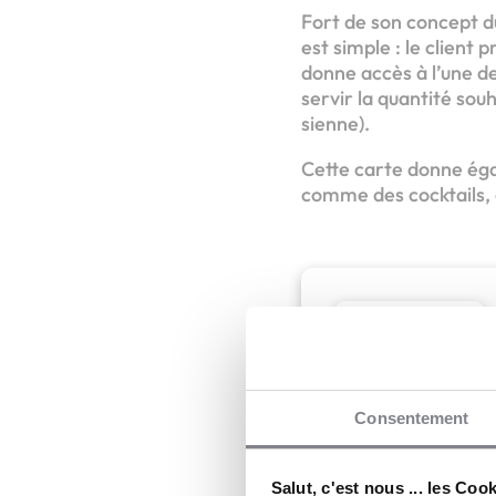
Fort de son concept du
est simple : le client 
donne accès à l’une d
servir la quantité sou
sienne).
Cette carte donne éga
comme des cocktails, d
A
Consentement
Au fût et à mesure
Salut, c'est nous ... les Coo