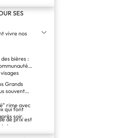
OUR SES
t vivre nos
 des bières :
e communauté
 visages
os Grands
lus souvent
té” rime avec
x qui font
près soir.
se de prix est
de les