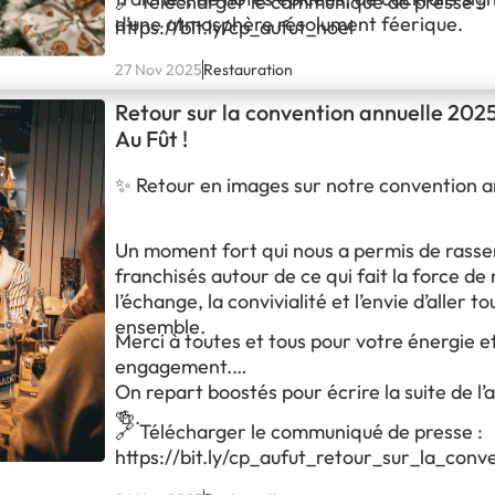
🔗 Télécharger le communiqué de presse :
d’une atmosphère résolument féerique.
https://bit.ly/cp_aufut_noel
27 Nov 2025
Restauration
Retour sur la convention annuelle 202
Au Fût !
✨ Retour en images sur notre convention a
Un moment fort qui nous a permis de rass
franchisés autour de ce qui fait la force de 
l’échange, la convivialité et l’envie d’aller to
ensemble.
Merci à toutes et tous pour votre énergie e
engagement.
On repart boostés pour écrire la suite de l
🍻.
🔗 Télécharger le communiqué de presse :
https://bit.ly/cp_aufut_retour_sur_la_conv