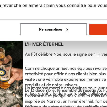
 revanche on aimerait bien vous connaître pour vou
ualités du réseau Au fût et à me
Personnaliser
AU FÛT CÉLÈBRE NOËL SOUR LE SIG
L'HIVER ÉTERNEL
Au Fût célèbre Noël sous le signe de “l’Hive
Comme chaque année, nos équipes rivalise
créativité pour offrir à nos clients bien plu
visite : une véritable expérience immersive
produits et de notre univers.
Un immense merci à nos équipes pour leu
Le 13 décembre, l’ensemble du réseau Au Fû
et leur créativité dans cette belle collabora
transforme et plonge nos visiteurs dans u
inspirée de Narnia : un hiver éternel, fait d
fraîches, de notes épicées, de cocktails sig