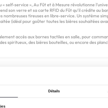
 « self-service », Au Fût et à Mesure révolutionne l’unive
prend son verre et sa carte RFID du Fût qu’il crédite au bar
es nombreuses tireuses en libre-service. Un système sim
haitée (idéal pour goûter toutes les bières souhaitées avan
lement accès aux bornes tactiles en salle, pour comman
es spiritueux, des bières bouteilles, ou encore des plan
Devenez le prochain fran
u Fût et à mesure : le bar générateur de passion, pression et con
Détails
Apport personnel :
110 000 €
kies
Découvrir le réseau
Demander une documentation