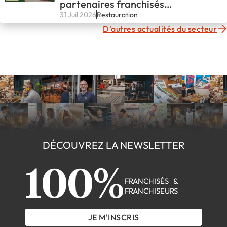
partenaires franchisés
fondateurs
31 Juil 2026
Restauration
D'autres actualités du secteur
DÉCOUVREZ LA NEWSLETTER
100%
FRANCHISÉS &
FRANCHISEURS
JE M'INSCRIS