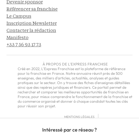
Devenir sponsor
Référencer sa franchise
Le Campus
Inscription Newsletter
Contacter la rédaction
Manifesto
+33 7 56 93 17 73
À PROPOS DE L'EXPRESS FRANCHISE
Créé en 2022, L'Express Franchise est la plateforme de référence
pour la franchise en France. Notre annuaire réunit près de 500
enseignes, des milliers d'articles, actualités, analyses et guides
pratiques sur le secteur. On y trouve des fiches d'enseignes détaillées
ainsi que des repères juridiques et financiers. Ce portail permet de
rechercher et comparer les meilleures opportunités de franchise en
France, pour mieux comprendre le fonctionnement de la franchise et
du commerce organisé et donner à chaque candidat toutes les clés
pour réussir son projet.
MENTIONS LÉGALES
RGPD
Intéressé par ce réseau ?
CGU
CGV – EUROPE