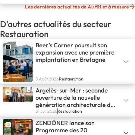
Les dernières actualités de Au fût et à mesure
D'autres actualités du secteur
Restauration
Beer’s Corner poursuit son
expansion avec une première
implantation en Bretagne
5 Août 2026
Restauration
Argelès-sur-Mer : seconde
ouverture de la nouvelle
génération architecturale de
L'ATELIER PAPILLES !
31 Juil 2026
Restauration
ZENDÖNER lance son
Programme des 20