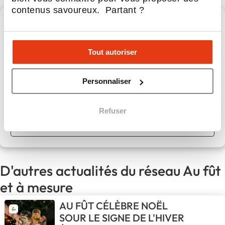
contenus savoureux. Partant ?
Au fût et à mesure
Tout autoriser
Au Fût et à mesure : le bar générateur de passion,
pression et convivialité
Personnaliser
Apport personnel :
110 000 €
Refuser
Découvrir le réseau
D'autres actualités du réseau Au fût
et à mesure
AU FÛT CÉLÈBRE NOËL
SOUR LE SIGNE DE L'HIVER