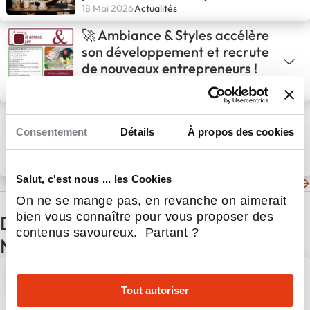
18 Mai 2026
Actualités
🚀 Ambiance & Styles accélère
son développement et recrute
de nouveaux entrepreneurs !
18 Fév 2026
Magasin & Commerce
spécialisé
📢 Et si votre projet
entrepreneurial prenait vie au
Consentement
Détails
À propos des cookies
sein d’une coopérative
engagée et en pleine
12 Fév 2026
Magasin & Commerce
spécialisé
Salut, c'est nous ... les Cookies
croissance ?
Les dernières actualités de Ambiance et Styles
On ne se mange pas, en revanche on aimerait
bien vous connaître pour vous proposer des
D'autres actualités du secteur
contenus savoureux. Partant ?
Magasin & Commerce spécialisé
Bazarland poursuit son
développement avec
Tout autoriser
l'ouverture d'un nouveau