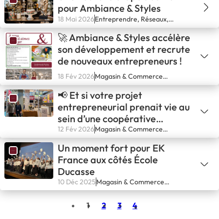
pour Ambiance & Styles
18 Mai 2026
Entreprendre, Réseaux,
Secteurs, Se lancer
🚀 Ambiance & Styles accélère
son développement et recrute
de nouveaux entrepreneurs !
18 Fév 2026
Magasin & Commerce
spécialisé
📢 Et si votre projet
entrepreneurial prenait vie au
sein d’une coopérative
engagée et en pleine
12 Fév 2026
Magasin & Commerce
spécialisé
croissance ?
Un moment fort pour EK
France aux côtés École
Ducasse
10 Déc 2025
Magasin & Commerce
spécialisé
1
2
3
4