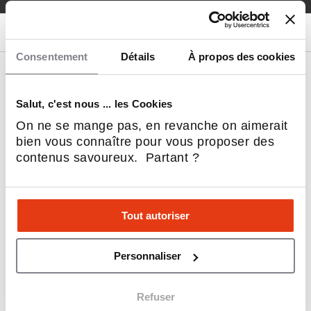
Consentement
Détails
À propos des cookies
Nos franchises
Coup de cœur L'Express
Salut, c'est nous ... les Cookies
Restauration rapide (Fast-Food)
On ne se mange pas, en revanche on aimerait
Restauration
bien vous connaître pour vous proposer des
Immobilier
contenus savoureux. Partant ?
Beauté & Bien-être
Alimentation
Service aux entreprises
Sports et Loisirs
Tout autoriser
Habitat & Bâtiment
Sociétal, RSE & écologie
Hôtellerie & Camping
Personnaliser
Automobile, Moto et Cycle
Service à la personne
Refuser
Dépôt - Vente