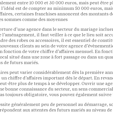
alement entre 10 000 et 30 000 euros, mais peut être p
 l’idéal est de compter au minimum 50 000 euros, mais
affaires, certaines franchises annoncent des montants d
er ces sommes comme des moyennes
verture d’une agence dans le secteur du mariage incluen
l’aménagement, il faut veiller à ce que le lieu soit acc
re des robes ou accessoires, il est essentiel de constitue
nouveaux clients au sein de votre agence d’évènementie
 fonction de votre chiffre d’affaires mensuel. En fonct
cal situé dans une zone à fort passage ou dans un qua
us de futurs mariés.
faires peut varier considérablement dès la première ann
r un chiffre d’affaires important dès le départ. En reva
ut-être plus de temps à se développer. Ouvrir une agen
t une bonne connaissance du secteur, un sens commercial
t pas toujours obligatoire, vous pouvez également suivre
ssite généralement peu de personnel au démarrage, soit
épondent aux attentes des futurs mariés au niveau de la