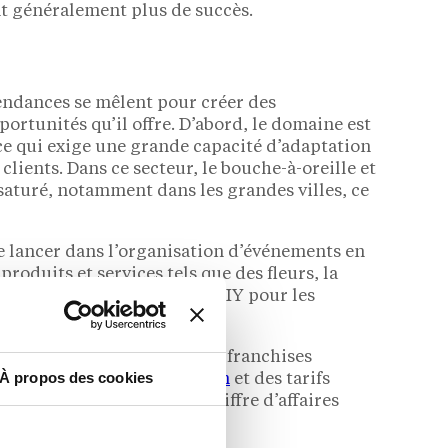
nt généralement plus de succès.
tendances se mêlent pour créer des
ortunités qu’il offre. D’abord, le domaine est
 ce qui exige une grande capacité d’adaptation
clients. Dans ce secteur, le bouche-à-oreille et
 saturé, notamment dans les grandes villes, ce
 lancer dans l’organisation d’événements en
oduits et services tels que des fleurs, la
s formations et des ateliers DIY pour les
 cadre prêt à l’emploi. Ces franchises
À propos des cookies
a création du
business plan
et des tarifs
ement un pourcentage du chiffre d’affaires
s achats.