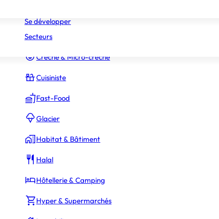
Réseaux
Commerce Associé
Se développer
Secteurs
Constructeur Piscines & Spas
Crèche & Micro-crèche
Cuisiniste
Fast-Food
Glacier
Habitat & Bâtiment
Halal
Hôtellerie & Camping
Hyper & Supermarchés