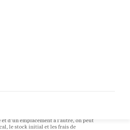
hé nuptial affiche une santé insolente. Avec
tentiel économique inattendu, car il offre des
s pour tirer profit de ce marché en pleine
u mariage ? (budget moyen)
alité des mariages, du niveau de concurrence et
inutieuse et un investissement conséquent.
e et d’un emplacement à l’autre, on peut
 le stock initial et les frais de