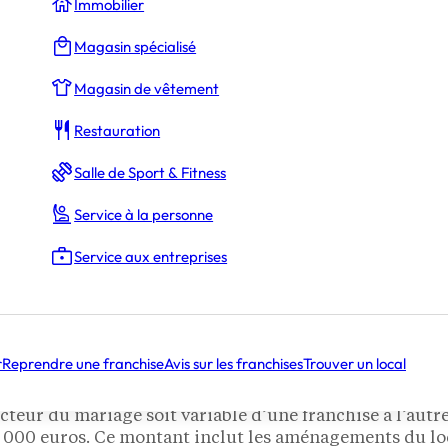
Immobilier
Magasin spécialisé
Magasin de vêtement
Restauration
Salle de Sport & Fitness
Service à la personne
t en constante diminution depuis une décennie, le marc
 milliards d’euros, selon Xerfi, ce secteur révèle un po
Service aux entreprises
ceux qui souhaitent investir. Mais quels sont les levier
une franchise dans le domaine d
r
Reprendre une franchise
Avis sur les franchises
Trouver un local
 du mariage dépend de la taille du local, de la saisonn
 ce soit un marché porteur, il requiert une analyse m
ecteur du mariage soit variable d’une franchise à l’autr
000 euros. Ce montant inclut les aménagements du local,