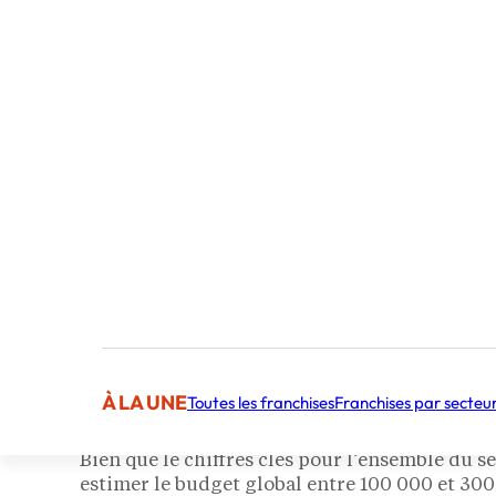
Alors que le nombre de mariages en France es
un chiffre d’affaires annuel estimé à plus de 5
perspectives de croissance intéressantes pour 
mutation.
Est-ce rentable d’ouvrir 
À LA UNE
Toutes les franchises
Franchises par secteu
La rentabilité d’une franchise dans le secteur
des tendances en matière de mariage. Bien que
Bien que le chiffres clés pour l’ensemble du s
estimer le budget global entre 100 000 et 300 