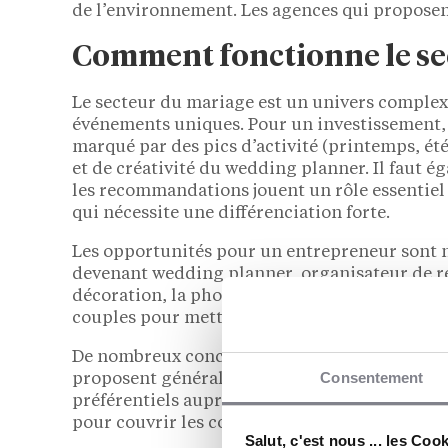
de l’environnement. Les agences qui proposent
Comment fonctionne le se
Le secteur du mariage est un univers complexe
événements uniques. Pour un investissement, il
marqué par des pics d’activité (printemps, ét
et de créativité du wedding planner. Il faut ég
les recommandations jouent un rôle essentiel d
qui nécessite une différenciation forte.
Les opportunités pour un entrepreneur sont n
devenant wedding planner, organisateur de réc
décoration, la photographie, la vidéo, l’animat
couples pour mettre toutes les chances de suc
De nombreux concepts clés en main existent da
Consentement
proposent généralement une marque reconnue
préférentiels auprès des fournisseurs. En con
pour couvrir les coûts de marketing, de dévelo
Salut, c'est nous ... les Coo