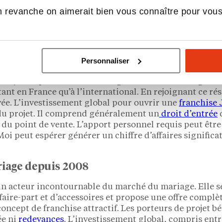
 l’organisation d’événements clés en main, la location d
 revanche on aimerait bien vous connaître pour vou
 : quelles franchises pour se l
Personnaliser
iage avec Jules & Moi
rançaise spécialisée dans l’organisation de mariages. 
 tant en France qu’à l’international. En rejoignant ce r
ée. L’investissement global pour ouvrir une
franchise 
r du projet. Il comprend généralement un
droit d’entrée
d
du point de vente. L’apport personnel requis peut être
oi peut espérer générer un chiffre d’affaires significat
riage depuis 2008
n acteur incontournable du marché du mariage. Elle se s
aire-part et d’accessoires et propose une offre complète
oncept de franchise attractif. Les porteurs de projet bé
ée ni
redevances
. L’investissement global, compris ent