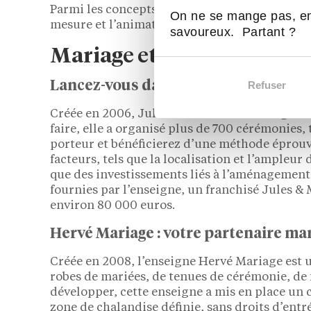
Parmi les concepts les plus performants il y a
On ne se mange pas, en
mesure et l’animation.
savoureux. Partant ?
Mariage et wedding planner
Refuser
Lancez-vous dans l’événementiel mar
Créée en 2006, Jules & Moi est une enseigne f
faire, elle a organisé plus de 700 cérémonies,
porteur et bénéficierez d’une méthode éprouv
facteurs, tels que la localisation et l’ampleu
que des investissements liés à l’aménagement 
fournies par l’enseigne, un franchisé Jules & M
environ 80 000 euros.
Hervé Mariage : votre partenaire ma
Créée en 2008, l’enseigne Hervé Mariage est u
robes de mariées, de tenues de cérémonie, de f
développer, cette enseigne a mis en place un c
zone de chalandise définie, sans droits d’entr