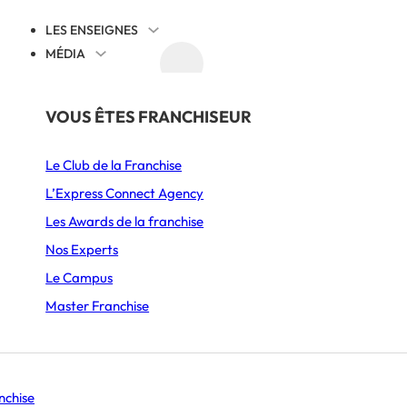
LES ENSEIGNES
MÉDIA
AGENDA
DÉCOUVRIR
PAR SECTEUR
THÉMATIQUES
VOUS ÊTES FRANCHISEUR
SECTEUR DU MARIAGE EN FRANCE ?
Juridique
Le Club de la Franchise
Alimentation
Cession reprise
L’Express Connect Agency
stir dans le secteur
Ameublement & Décoration
International
Les Awards de la franchise
Automobile, Moto & Cycle
Comprendre la franchise
Nos Experts
France ?
S’implanter
Le Campus
Beauté & Bien-être
Animation et communication
Master Franchise
Boulangerie & Pâtisserie
Management
Burgers
Histoire d’entrepreneurs
Se lancer
nchise
Coffee shop & Salon de thé