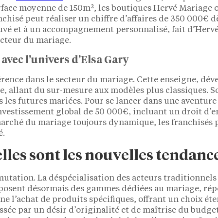
ace moyenne de 150m², les boutiques Hervé Mariage off
nchisé peut réaliser un chiffre d’affaires de 350 000€ d
vé et à un accompagnement personnalisé, fait d’Hervé
ecteur du mariage.
avec l’univers d’Elsa Gary
férence dans le secteur du mariage. Cette enseigne, dé
, allant du sur-mesure aux modèles plus classiques. Son
s les futures mariées. Pour se lancer dans une aventur
nvestissement global de 50 000€, incluant un droit d’
marché du mariage toujours dynamique, les franchisés 
é.
lles sont les nouvelles tendanc
utation. La déspécialisation des acteurs traditionnels
proposent désormais des gammes dédiées au mariage, r
e l’achat de produits spécifiques, offrant un choix éten
ssée par un désir d’originalité et de maîtrise du budget