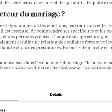
 des services sur-mesure et des produits de qualité o
cteur du mariage ?
 et dynamique, où les émotions, les traditions et les 
 est essentiel de comprendre ses spécificités et les opp
é) et des périodes creuses. Chaque mariage est unique,
alement établir une relation de confiance forte avec les 
ans le choix des prestataires. En outre, le marché est
ombreuses dans l’évènementiel mariage. Ils peuvent se
eption ou coordinateur de cérémonie. La création de pr
ion, et la location de matériel. A savoir qu’il existe de
cès de votre côté.
ns le secteur du mariage, offrant aux entrepreneurs un
Détails
, un accompagnement personnalisé, un soutien dans l
trepartie de ces avantages, un franchisé verse général
ppement et d’assistance, ainsi que des royalties sur le
kies