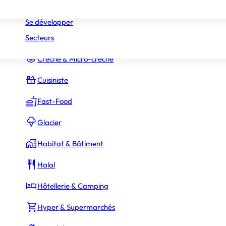
Réseaux
Commerce Associé
Se développer
Secteurs
Constructeur Piscines & Spas
Crèche & Micro-crèche
Cuisiniste
Fast-Food
Glacier
Habitat & Bâtiment
Halal
Hôtellerie & Camping
Hyper & Supermarchés