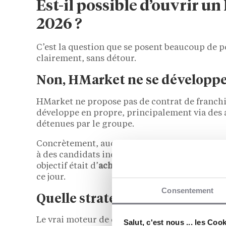
Est-il possible d’ouvrir u
2026 ?
C’est la question que se posent beaucoup de p
clairement, sans détour.
Non, HMarket ne se développe 
HMarket ne propose pas de contrat de franchis
développe en propre, principalement via des a
détenues par le groupe.
Concrètement, aucun apport, aucun droit d’en
à des candidats indépendants, contrairement à
objectif était d’
acheter une franchise HMarke
ce jour.
Consentement
Quelle stratégie d’expansion 
Le vrai moteur de croissance, ce sont les repr
Salut, c'est nous ... les Coo