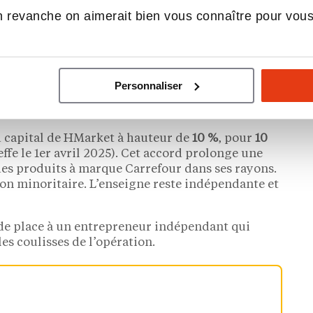
lutôt qu’en franchisant. L’enseigne a ainsi repris
 revanche on aimerait bien vous connaître pour vou
 Carrefour) début 2023, s’est positionnée sur un
ure des centres commerciaux vieillissants,
oire : un magasin à
Hénin-Beaumont
fin 2024, un
Personnaliser
25. Les zones ciblées sont claires :
Hauts-de-
illes.
u capital de HMarket à hauteur de
10 %
, pour
10
ffe le 1er avril 2025). Cet accord prolonge une
es produits à marque Carrefour dans ses rayons.
tion minoritaire. L’enseigne reste indépendante et
 de place à un entrepreneur indépendant qui
es coulisses de l’opération.