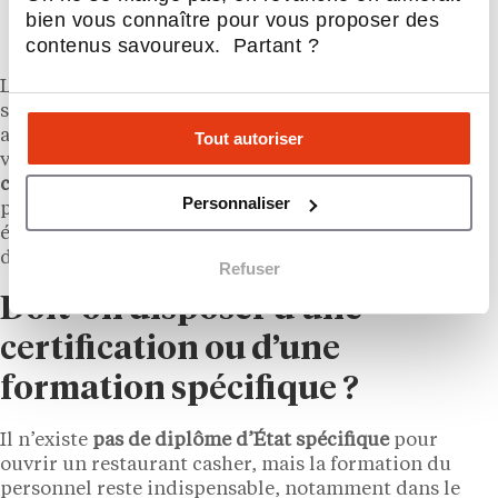
Procédures écrites évitant toute
bien vous connaître pour vous proposer des
contamination croisée.
contenus savoureux. Partant ?
Le local doit également répondre aux normes
sanitaires classiques (HACCP, hygiène, sécurité) et
aux exigences religieuses spécifiques (installation
Tout autoriser
validée par le
rabbinat
).
Dans certains cas, une
cachérisation est nécessaire avant l’ouverture
. Ce
Personnaliser
procédé consiste à rendre casher un ustensile, un
équipement ou une cuisine ayant été en contact avec
des aliments non casher ou mélangés.
Refuser
Doit-on disposer d’une
certification ou d’une
formation spécifique ?
Il n’existe
pas de diplôme d’État spécifique
pour
ouvrir un restaurant casher, mais la formation du
personnel reste indispensable, notamment dans le