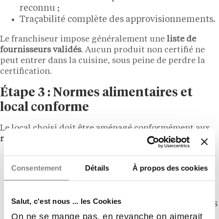
reconnu ;
Traçabilité complète des approvisionnements.
Le franchiseur impose généralement une
liste de
fournisseurs validés
. Aucun produit non certifié ne
peut entrer dans la cuisine, sous peine de perdre la
certification.
Étape 3 : Normes alimentaires et
local conforme
Le local choisi doit être aménagé conformément aux
règles de la
cacherout
:
Séparation stricte de la viande et du lait, aussi
Consentement
Détails
À propos des cookies
bien au niveau des ustensiles, des plans de
travail ou des fours. Les chambres froides
doivent également être distinctes ;
Salut, c'est nous ... les Cookies
Vaisselle et matériel différenciés, parfois codés
par couleur ;
On ne se mange pas, en revanche on aimerait