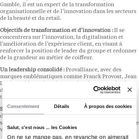
Gamble, il est un expert de la transformation
organisationnelle et de l’innovation dans les secteurs
de la beauté et du retail.
Objectifs de transformation et d’innovation :
Il se
concentrera sur l’innovation, la digitalisation et
l’amélioration de l’expérience client, en visant à
renforcer la position de leader du groupe et redonner
de la grandeur au métier de coiffeur.
Un leadership consolidé :
Provalliance, avec des
marques emblématiques comme Franck Provost, Jean
Louis David et Saint Algue, attire chaque année plus
de 50 millions de clients dans ses 3 300 salons à
travers 30 pays.
Consentement
Détails
À propos des cookies
Succession de Marc Aublet :
Marc Aublet, après avoir
dirigé Provalliance pendant 30 ans et contribué à son
succès, continue d’accompagner le groupe en tant que
Salut, c'est nous ... les Cookies
vice-président du conseil de surveillance.
On ne se mange pas, en revanche on aimerait