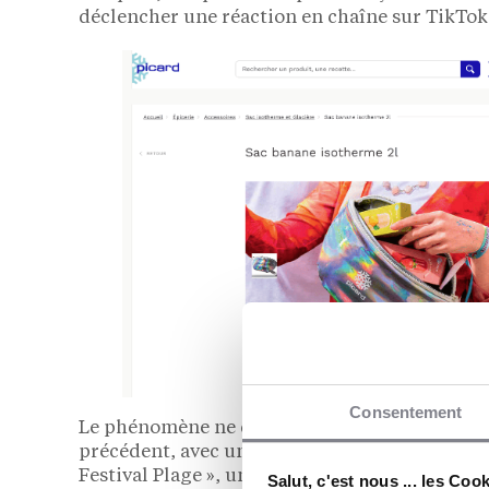
déclencher une réaction en chaîne sur TikTok
Consentement
Le phénomène ne doit rien au hasard éditoria
précédent, avec un succès notable. La marque l
Festival Plage », une opération saisonnière pen
Salut, c'est nous ... les Coo