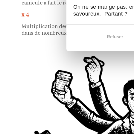
canicule a fait le reste.
On ne se mange pas, en
savoureux. Partant ?
x 4
Multiplication des ventes du sac banane isoth
dans de nombreux magasins. (Source : Picard 
Refuser