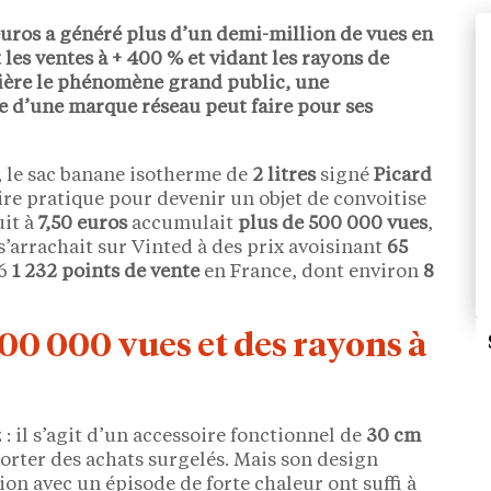
euros
a généré
plus d’un demi-million de vues
en
 les ventes à
+ 400 %
et vidant les rayons de
ière le phénomène grand public, une
e d’une marque réseau peut faire pour ses
, le sac banane isotherme de
2 litres
signé
Picard
re pratique pour devenir un objet de convoitise
uit à
7,50 euros
accumulait
plus de 500 000 vues
,
 s’arrachait sur Vinted à des prix avoisinant
65
26
1 232 points de vente
en France, dont environ
8
00 000 vues et des rayons à
 : il s’agit d’un accessoire fonctionnel de
30 cm
sporter des achats surgelés. Mais son design
on avec un épisode de forte chaleur ont suffi à