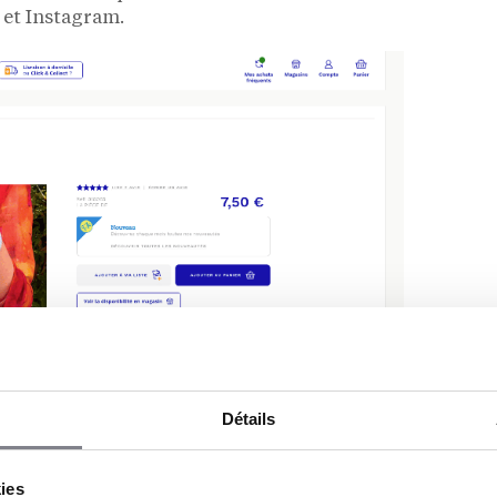
 et Instagram.
Détails
l.
Picard
avait déjà sorti ce même sac l’été
’a réédité en le repositionnant dans son «
sée pour amplifier la visibilité estivale. La
kies