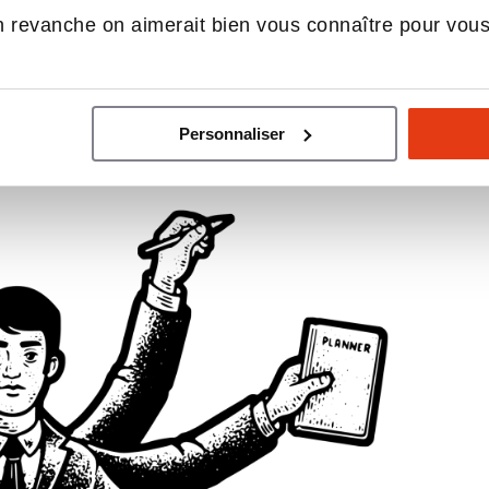
 revanche on aimerait bien vous connaître pour vou
erme Picard en deux jours, avec rupture de stock
/ BFM TV, juin 2026)
Personnaliser