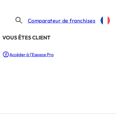
Comparateur de franchises
​VOUS ÊTES CLIENT
LA BANANE ISOTHERME PICARD À 7,50 €, REVENDUE 65 € SUR VINTED, SOLD OUT EN 48H : LE COUP MARKETING GÉNIAL QUI PROFITE À TOUS SES FRANCHISÉS !
Accéder à l’Espace Pro
€, revendue 65 €
coup marketing
ranchisés !