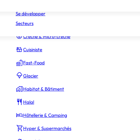
Réseaux
Commerce Associé
Se développer
Secteurs
Constructeur Piscines & Spas
Crèche & Micro-crèche
Cuisiniste
Fast-Food
Glacier
Habitat & Bâtiment
Halal
Hôtellerie & Camping
Hyper & Supermarchés