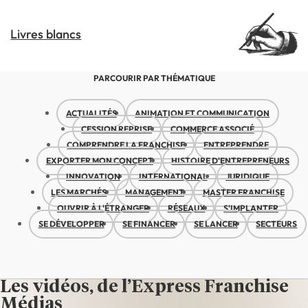
Livres blancs
PARCOURIR PAR THÉMATIQUE
ACTUALITÉS
ANIMATION ET COMMUNICATION
CESSION REPRISE
COMMERCE ASSOCIÉ
COMPRENDRE LA FRANCHISE
ENTREPRENDRE
EXPORTER MON CONCEPT
HISTOIRE D'ENTREPRENEURS
INNOVATION
INTERNATIONAL
JURIDIQUE
LES MARCHÉS
MANAGEMENT
MASTER FRANCHISE
OUVRIR À L'ÉTRANGER
RÉSEAUX
S'IMPLANTER
SE DÉVELOPPER
SE FINANCER
SE LANCER
SECTEURS
Les vidéos, de l’Express Franchise
Médias