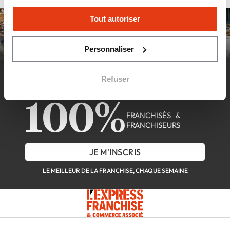
Tout autoriser
Personnaliser
DÉCOUVREZ LA NEWSLETTER
Refuser
100%
FRANCHISÉS &
FRANCHISEURS
JE M'INSCRIS
LE MEILLEUR DE LA FRANCHISE, CHAQUE SEMAINE