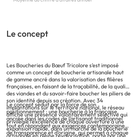
Le concept
Les Boucheries du Bœuf Tricolore s’est imposé
comme un concept de boucherie artisanale haut
de gamme ancré dans la valorisation des filières
françaises, en faisant de la traçabilité, de la qualité
des viandes et du savoir-faire boucher les piliers de
son identité depuis sa création. Avec 34
Le concept séduit par la force de son
implantations sur le territoire national, le réseau
positionnement : une boucherie à la française,
affiche une présence volontairement sélective qui
ancrée dans les codes de l’artisanat traditionnel
privilégie l’excellence de chaque ouverture à une
tout en répondant aux exigences contemporaines
expansion rapide, dans un marché de la boucherie
de transparence et d’origine, qui permet à chaque
artisanale en pleine revalorisation, porté par une