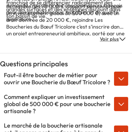
franchisé de se différencier radicalement des
demande croissante des consommateurs français
Accessible dès 70 000 € d’apport personnel pour
grandes surfaces et des enseignes discount dans
pour des produits locaux, traçables et de qualité
un investissement global de 500 000 €, avec un
son bassin de vie.
supérieure.
droit d’entrée de 20 000 €, rejoindre Les
Boucheries du Bœuf Tricolore c’est s’inscrire dans
un projet entrepreneurial ambitieux, porté par une
Voir plus
tendance de fond en faveur du commerce de
proximité et de la consommation responsable,
dans un secteur alimentaire où la qualité prime
durablement sur le prix.
Questions principales
Faut-il être boucher de métier pour
ouvrir une Boucherie du Bœuf Tricolore ?
Comment expliquer un investissement
global de 500 000 € pour une boucherie
artisanale ?
Le marché de la boucherie artisanale