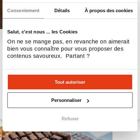
Consentement
Détails
À propos des cookies
Salut, c'est nous ... les Cookies
On ne se mange pas, en revanche on aimerait
bien vous connaître pour vous proposer des
French Coffee Shop
contenus savoureux. Partant ?
Café gourmand
53
Implantations
60 000 €
Apport personnel
Tout autoriser
Personnaliser
Refuser