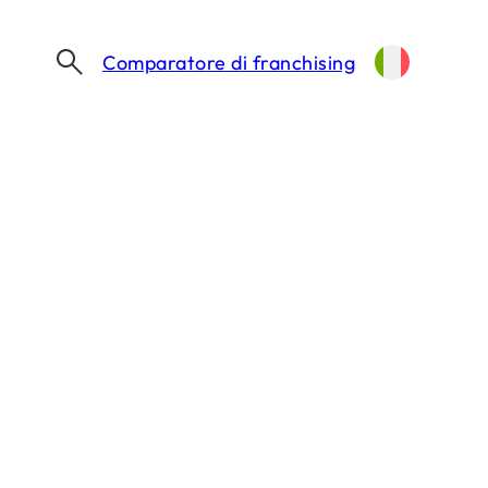
Comparatore di franchising
I NUMERI DEL FRANCHISING ITALIANO AL FRANCHISING SUMMIT 2026 DI ASSOFRANCHISING
 al Franchising
chising