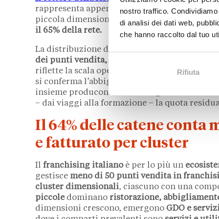
rappresenta appena il
9% dei PVF
, a conferma
nostro traffico. Condividiamo 
piccola dimensione.
Abbigliamento, servizi, 
di analisi dei dati web, pubbl
il 65% della rete.
che hanno raccolto dal tuo uti
La distribuzione del giro d’affari racconta per
dei punti vendita, genera da sola il 43,5% del
riflette la scala operativa delle grandi
reti in 
Rifiuta
si conferma l’abbigliamento con il
18,8%
, seg
insieme producono il 75% del giro d’affari tota
– dai viaggi alla formazione – la quota residua
Il 64% delle catene conta m
e fatturato per cluster
Il
franchising italiano
è per lo più un
ecosiste
gestisce
meno di 50 punti vendita in franchis
cluster dimensionali
, ciascuno con una compos
piccole
dominano
ristorazione, abbigliament
dimensioni crescono, emergono
GDO e serviz