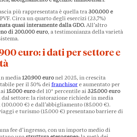
lities, abbigliamento e agenzie immobiliari
.
fascia più rappresentata è quella tra
300.000 e
PVF. Circa un quarto degli esercizi (23,7%)
inata quasi interamente dalla GDO.
All’altro
o di 200.000 euro
, a testimonianza della varietà
sistema.
00 euro: i dati per settore e
ltà
 in media
120.900 euro
nel 2025, in crescita
tabile per il 50% dei
franchisor
e aumentato per
dai
15.000 euro
del 10° percentile ai
325.000 euro
 dal settore: la ristorazione richiede in media
a (100.000 €) e dall’abbigliamento (85.000 €).
viaggi e turismo (15.000 €) presentano barriere di
una fee d’ingresso, con un importo medio di