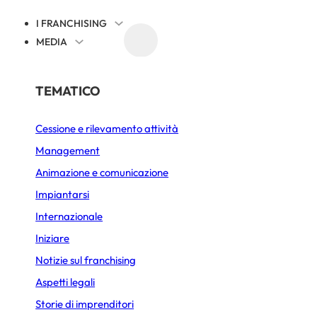
I FRANCHISING
MEDIA
EVENTI
NOTIZIE SUL FRANCHISING
PER SETTORE
TEMATICO
Cessione e rilevamento attività
Alimentazione
ranchising italiano
Management
Bar Caffetteria
Animazione e comunicazione
 2026 di Assofran
Bellezza e Benessere
Impiantarsi
Internazionale
Fast-Food
Iniziare
PUBBLICATO IL 18 GIUGNO 2026
7 MIN. DI LETTURA
Gelateria
Notizie sul franchising
Immobiliare
Aspetti legali
Storie di imprenditori
Lavanderia