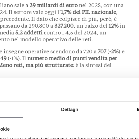
aliano sale a
39 miliardi di euro
nel 2025, con una
4. Il settore vale oggi l’
1,7% del PIL nazionale
,
recedente. Il dato che colpisce di più, però, è
ti passano da 290.800 a
327.200
, un balzo del
12%
in
 media
5,2 addetti
contro i 4,5 del 2024, un
to nel modello operativo delle reti.
e insegne operative scendono da 720 a
707
(
-2%
) e
449
(-1%). Il
numero medio di punti vendita per
Meno reti, ma più strutturate
: è la sintesi del
re: l’abbigliamento guida i
turato
Dettagli
 dell’abbigliamento e degli accessori
è il
settore
 e GDO
seguono entrambi al 15%, mentre
le
12%
.
ookie
 settori più conosciuti dal grande pubblico,
nalizzare contenuti ed annunci, per fornire funzionalità dei socia