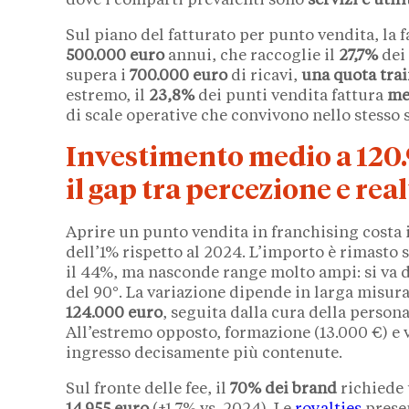
dove i comparti prevalenti sono
servizi e uti
Sul piano del fatturato per punto vendita, la 
500.000 euro
annui, che raccoglie il
27,7%
dei 
supera i
700.000 euro
di ricavi,
una quota tra
estremo, il
23,8%
dei punti vendita fattura
men
di scale operative che convivono nello stesso 
Investimento medio a 120.9
il gap tra percezione e rea
Aprire un punto vendita in franchising costa
dell’1% rispetto al 2024. L’importo è rimasto s
il 44%, ma nasconde range molto ampi: si va 
del 90°. La variazione dipende in larga misura
124.000 euro
, seguita dalla cura della person
All’estremo opposto, formazione (13.000 €) e 
ingresso decisamente più contenute.
Sul fronte delle fee, il
70% dei brand
richiede 