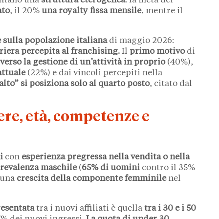
ntano una
struttura eterogenea
: la metà dei
ato
, il 20%
una royalty fissa mensile
, mentre il
e sulla popolazione italiana
di maggio 2026:
rriera percepita al franchising.
Il
primo motivo
di
verso la gestione di un’attività in proprio
(40%),
attuale
(22%) e dai vincoli percepiti nella
lto” si posiziona solo al quarto posto
, citato dal
enere, età, competenze e
ni
con
esperienza pregressa nella vendita o nella
revalenza maschile
(
65% di uomini
contro il 35%
 una
crescita della componente femminile
nel
resentata
tra i nuovi affiliati è quella
tra i 30 e i 50