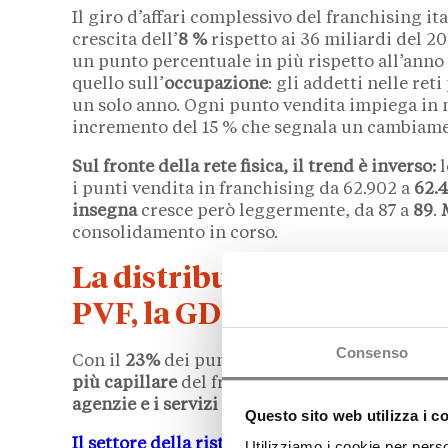
Il giro d’affari complessivo del franchising it
crescita dell’
8 %
rispetto ai 36 miliardi del 202
un punto percentuale in più rispetto all’anno p
quello sull’
occupazione
: gli addetti nelle re
un solo anno. Ogni punto vendita impiega in
incremento del 15 % che segnala un cambiamen
Sul fronte della rete fisica, il trend è inverso:
l
i punti vendita in franchising da 62.902 a
62.
insegna
cresce però leggermente, da 87 a
89
.
consolidamento in corso.
La distribuzione per setto
PVF, la GDO domina il fat
Consenso
Con il
23%
dei punti vendita totali,
il settore
più capillare
del franchising italiano.
Servizi
agenzie e i servizi immobiliari
si attestano al
Questo sito web utilizza i c
Il settore della ristorazione
, pur essendo tra i
Utilizziamo i cookie per perso