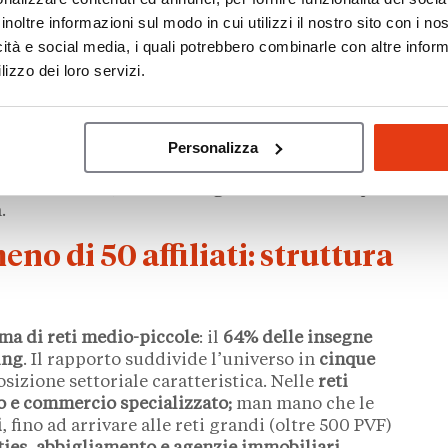
 di una frammentazione elevata tra brand di
inoltre informazioni sul modo in cui utilizzi il nostro sito con i n
GDO e agenzie immobiliari insieme coprono oltre
icità e social media, i quali potrebbero combinarle con altre inform
lizzo dei loro servizi.
ò una storia diversa.
La GDO, con appena il 15%
 fatturato complessivo:
una concentrazione che
franchising
della distribuzione. Al secondo posto
Personalizza
uito dalla ristorazione al
12,7%
. I tre comparti
le del settore, lasciando agli altri dieci comparti
.
eno di 50 affiliati: struttura
ma di reti medio-piccole
: il
64% delle insegne
ing
. Il rapporto suddivide l’universo in
cinque
izione settoriale caratteristica. Nelle
reti
o e commercio specializzato;
man mano che le
i
, fino ad arrivare alle reti grandi (oltre 500 PVF)