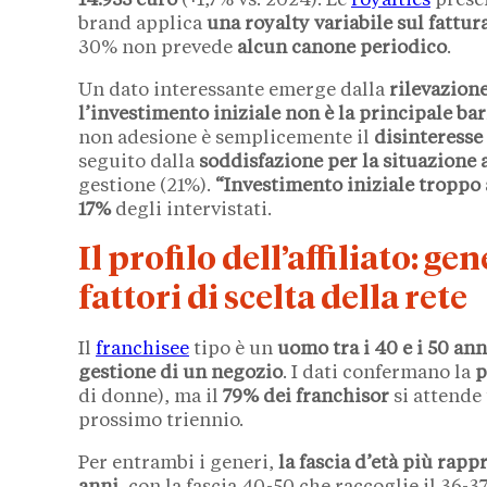
14.955 euro
(+1,7% vs. 2024). Le
royalties
prese
brand applica
una royalty variabile sul fattur
30% non prevede
alcun canone periodico
.
Un dato interessante emerge dalla
rilevazion
l’investimento iniziale non è la principale ba
non adesione è semplicemente il
disinteresse 
seguito dalla
soddisfazione per la situazione 
gestione (21%).
“Investimento iniziale troppo a
17%
degli intervistati.
Il profilo dell’affiliato: g
fattori di scelta della rete
Il
franchisee
tipo è un
uomo tra i 40 e i 50 an
gestione di un negozio
. I dati confermano la
p
di donne), ma il
79% dei franchisor
si attende
prossimo triennio.
Per entrambi i generi,
la fascia d’età più rapp