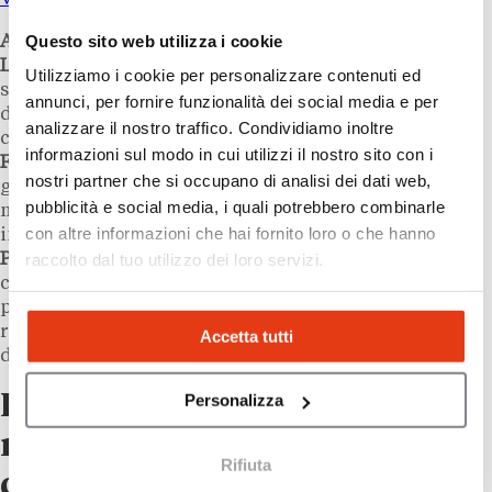
Questo sito web utilizza i cookie
Andrea Maria Gregori
, franchisee di
Yellow Korner
Limited Edition Art Photography
, ha descritto le
Utilizziamo i cookie per personalizzare contenuti ed
specificità di un settore in cui l’identità del brand
annunci, per fornire funzionalità dei social media e per
dipende in larga parte dalla relazione tra lo staff e il
analizzare il nostro traffico. Condividiamo inoltre
cliente finale.
Andrea Eitel Manildo
, Area Manager di
informazioni sul modo in cui utilizzi il nostro sito con i
Fineco Bank
, ha introdotto la dimensione della
nostri partner che si occupano di analisi dei dati web,
gestione territoriale, con team distribuiti e obiettivi
pubblicità e social media, i quali potrebbero combinarle
misurati su indicatori stringenti.
Gianluca Poggio
,
con altre informazioni che hai fornito loro o che hanno
imprenditore nel settore della ristorazione, e
Viviana
Parvis
, fondatrice di
Studio Pilates Linee
, hanno
raccolto dal tuo utilizzo dei loro servizi.
completato il quadro con settori dove il turnover del
personale e la motivazione delle risorse
rappresentano variabili critiche per la redditività
Accetta tutti
dell’affiliato.
La gestione delle persone,
Personalizza
nuovo terreno competitivo
Rifiuta
delle reti affiliative