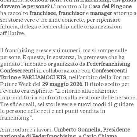
domanda scomoda:
nelle reti in franchising, chi guida
davvero le persone?
L’incontro alla C
asa del Pingone
ha raccolto
franchisee
,
franchisor
e
manager
attorno a
sei storie vere e tre sfide concrete, per ripensare
fiducia, delega e leadership nelle organizzazioni
affiliative.
Il franchising cresce sui numeri, ma si rompe sulle
persone. È questa, in sostanza, la premessa che ha
guidato l’incontro organizzato da
Federfranchising
Confesercenti
in collaborazione con
Confesercenti
Torino
e
PARLIAMOCI ETS
, nell’ambito della Torino
Future Week del
29 maggio 2026
. Il titolo scelto per
l’evento era esplicito: “Il ritorno alla relazione:
imprenditori a confronto sulla gestione delle persone.
Tre sfide reali, sei storie vere e nuovi modi di guidare
le persone nelle reti e nei punti vendita in
franchising”.
A introdurre i lavori,
Umberto Gonnella, Presidente
nazionale di Federfranchising
, e
Carlo Chiama,