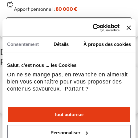
Apport personnel :
80 000 €
Découvrir le réseau
Consentement
Détails
À propos des cookies
D'autres actualités du secteur
Restauration
Salut, c'est nous ... les Cookies
Beer’s Corner poursuit son
On ne se mange pas, en revanche on aimerait
expansion avec une première
bien vous connaître pour vous proposer des
implantation en Bretagne
contenus savoureux. Partant ?
5 Août 2026
Restauration
Tout autoriser
Argelès-sur-Mer : seconde
ouverture de la nouvelle
Personnaliser
génération architecturale de