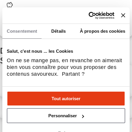
Apport personnel :
0 €
Découvrir le réseau
Consentement
Détails
À propos des cookies
D'autres actualités du secteur
Salut, c'est nous ... les Cookies
Service aux entreprises
On ne se mange pas, en revanche on aimerait
bien vous connaître pour vous proposer des
Nouvelle implantation à
contenus savoureux. Partant ?
Rennes : David Bocher rejoint
le réseau Litha Espresso
31 Juil 2026
Service aux entreprises
Tout autoriser
Vu dans le réseau
6 Août 2026
Service aux entreprises
Personnaliser
AI Act : le marché de
l’intelligence artificielle