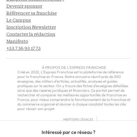
Devenir sponsor
Référencer sa franchise
Le Campus
Inscription Newsletter
Contacter la rédaction
Manifesto
+33 7 56 93 17 73
À PROPOS DE L'EXPRESS FRANCHISE
Créé en 2022, L'Express Franchise est la plateforme de référence
pour la franchise en France. Notre annuaire réunit près de 500
enseignes, des milliers d'articles, actualités, analyses et guides
pratiques sur le secteur. On y trouve des fiches d'enseignes détaillées
ainsi que des repères juridiques et financiers. Ce portail permet de
rechercher et comparer les meilleures opportunités de franchise en
France, pour mieux comprendre le fonctionnement de la franchise et
du commerce organisé et donner à chaque candidat toutes les clés
pour réussir son projet.
MENTIONS LÉGALES
RGPD
Intéressé par ce réseau ?
CGU
CGV – EUROPE