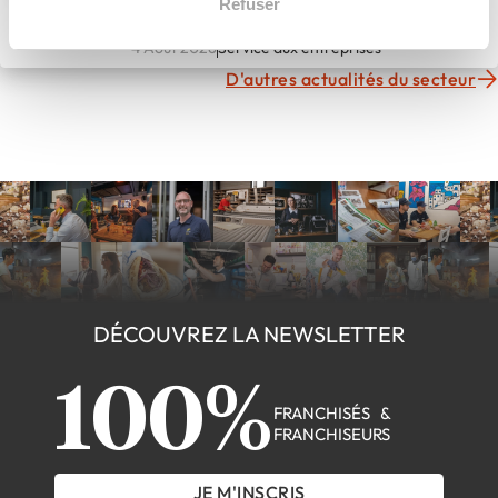
Refuser
change de dimension. Inwin
aussi.
4 Août 2026
Service aux entreprises
D'autres actualités du secteur
DÉCOUVREZ LA NEWSLETTER
100%
FRANCHISÉS &
FRANCHISEURS
JE M'INSCRIS