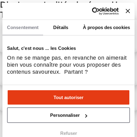
D'autres actualités du réseau Un
Temps pour Vous
Un Temps pour Vous recrute
Consentement
Détails
À propos des cookies
ses futurs franchisés : et si
c’était vous ?
30 Sep 2025
Service à la personne
Salut, c'est nous ... les Cookies
On ne se mange pas, en revanche on aimerait
Un Temps Pour Vous : Le rôle
bien vous connaître pour vous proposer des
clé de nos agences locales
contenus savoureux. Partant ?
dans la satisfaction client
15 Sep 2025
Service à la personne
Un Temps pour Vous :
Tout autoriser
Mandataire ou Prestataire
30 Juil 2025
Service à la personne
Personnaliser
Les avantages fiscaux avec
Un Temps Pour Vous :
économisez tout en
Refuser