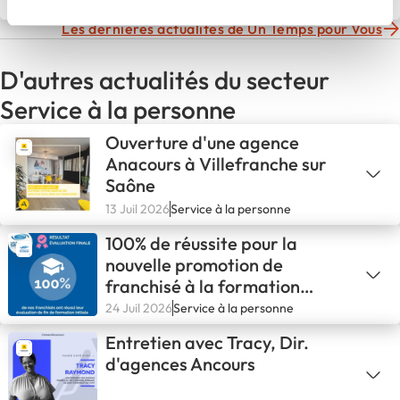
simplifiant votre quotidien
10 Juil 2025
Service à la personne
Les dernières actualités de Un Temps pour Vous
D'autres actualités du secteur
Service à la personne
Ouverture d'une agence
Anacours à Villefranche sur
Saône
13 Juil 2026
Service à la personne
100% de réussite pour la
nouvelle promotion de
franchisé à la formation
initiale
24 Juil 2026
Service à la personne
Entretien avec Tracy, Dir.
d'agences Ancours