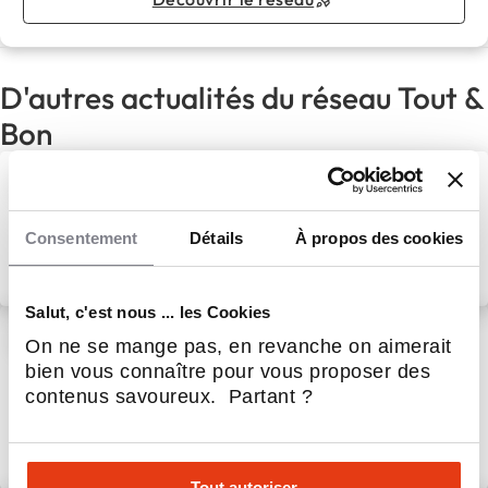
D'autres actualités du réseau Tout &
Bon
Franchise Tout & Bon : À
Besançon, Gautier Oudot
dépasse ses prévisions dès sa
Consentement
Détails
À propos des cookies
première année !
21 Juil 2026
Restauration
Salut, c'est nous ... les Cookies
TOUT&BON : Le réseau qui
On ne se mange pas, en revanche on aimerait
croît plus vite que vous ne
bien vous connaître pour vous proposer des
l'imaginez
contenus savoureux. Partant ?
6 Juil 2026
Restauration
Tout autoriser