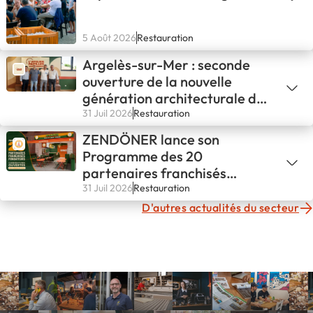
5 Août 2026
Restauration
Argelès-sur-Mer : seconde
ouverture de la nouvelle
génération architecturale de
L'ATELIER PAPILLES !
31 Juil 2026
Restauration
ZENDÖNER lance son
Programme des 20
partenaires franchisés
fondateurs
31 Juil 2026
Restauration
D'autres actualités du secteur