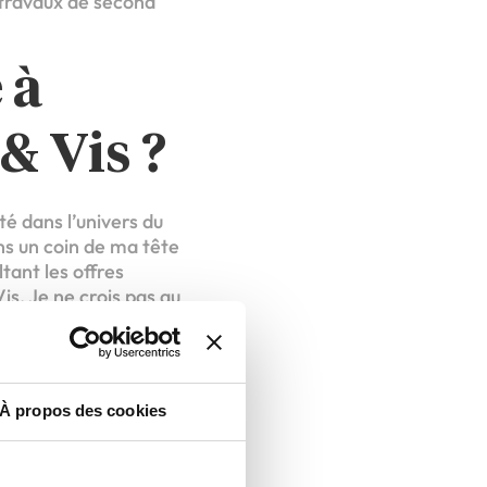
s travaux de second
 à
& Vis ?
té dans l’univers du
ans un coin de ma tête
tant les offres
is. Je ne crois pas au
ans le bricolage à
nges avec les membres
ion pour mettre en
À propos des cookies
plus