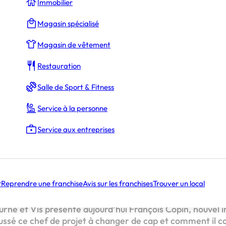
Immobilier
Magasin spécialisé
Abdulla Nurtoshov
Magasin de vêtement
Restauration
parler de votre parcours professionnel avant de rejoindre l’ave
Salle de Sport & Fitness
s a motivé à rejoindre le réseau Tourne & Vis ?
ects les plus stimulants dans votre rôle de licencié ?
Service à la personne
vous le soutien et l’accompagnement de Tourne & Vis ?
jectifs en devenant intervenant Tourne & Vis ?
Service aux entreprises
nneriez-vous à d’autres personnes qui envisagent de rejoindre l
est proposée par notre partenaire
Tourne & Vis
.
r
Reprendre une franchise
Avis sur les franchises
Trouver un local
ition de La Minute Tourne et Vis, l’enseigne met en lumiè
 de bricolage. Ces professionnels passionnés mettent l
ourne et Vis présente aujourd’hui François Copin, nouvel 
ussé ce chef de projet à changer de cap et comment il 