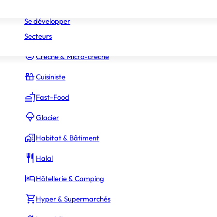
Réseaux
Commerce Associé
Se développer
Secteurs
Constructeur Piscines & Spas
Crèche & Micro-crèche
Cuisiniste
Fast-Food
Glacier
Habitat & Bâtiment
Halal
Hôtellerie & Camping
Hyper & Supermarchés