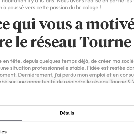
abitation il y a 10 ans. Nous avons réalisé en partie le
m’a poussé vers cette passion du bricolage !
ce qui vous a motivé
re le réseau Tourne 
ée en tête, depuis quelques temps déjà, de créer ma socié
 une situation professionnelle stable, l’idée est restée d
oment. Dernièrement, j’ai perdu mon emploi et en consul
ombé sur une opportunité de rejoindre le réseau Tourne & V
e sans emploi et je tombe sur une enseigne spécialisée d
nance en entreprise ? C’était un signe ! Après des écha
vaincu que rejoindre Tourne & Vis était la meilleure solut
is de fonder ma société.
Détails
ont les aspects les 
kies