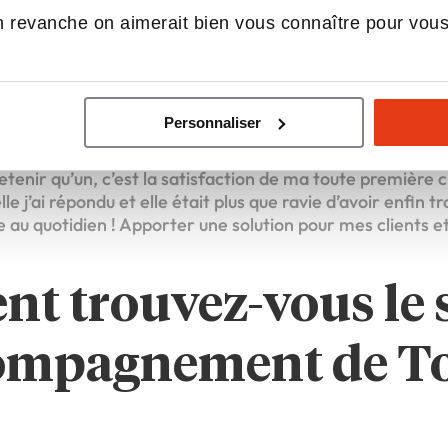
nts dans votre rôle
 revanche on aimerait bien vous connaître pour vou
 ?
Personnaliser
op ! La vie de chantier et la vie d’entrepreneur sont autan
retenir qu’un, c’est la satisfaction de ma toute première c
e j’ai répondu et elle était plus que ravie d’avoir enfin t
e au quotidien ! Apporter une solution pour mes clients e
!
t trouvez-vous le 
ccompagnement de T