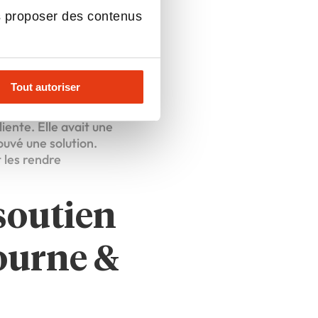
 de
s proposer des contenus
Tout autoriser
t d’aspects stimulants !
liente. Elle avait une
rouvé une solution.
t les rendre
soutien
ourne &