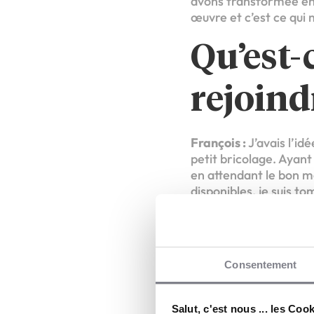
avons transformée en h
œuvre et c’est ce qui 
Qu’est-
rejoind
François :
J’avais l’id
petit bricolage. Ayant
en attendant le bon m
disponibles, je suis t
hasard. Je me retrouv
domicile et la mainte
du réseau, j’étais con
œuvre l’idée que j’ava
Consentement
Quels s
Salut, c'est nous ... les Coo