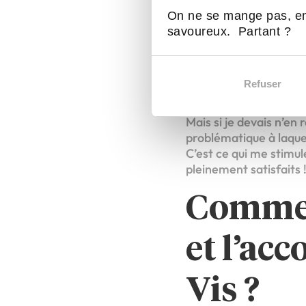
stimula
On ne se mange pas, en
savoureux. Partant ?
licencié
Refuser
François :
Il y en a tr
Mais si je devais n’en 
problématique à laquell
C’est ce qui me stimul
pleinement satisfaits 
Commen
et l’a
Vis ?