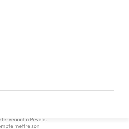
nture Tourne et Vis ?
e réseau ?
re les talents qui
eurs compétences au
intervenant à Pévèle.
compte mettre son