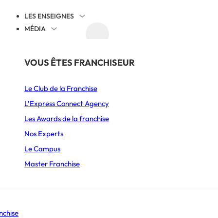
LES ENSEIGNES
MÉDIA
AGENDA
DÉCOUVRIR
PAR SECTEUR
THÉMATIQUES
VOUS ÊTES FRANCHISEUR
NE ET VIS
Juridique
Le Club de la Franchise
Alimentation
Cession reprise
L’Express Connect Agency
Ameublement & Décoration
International
Les Awards de la franchise
Automobile, Moto & Cycle
Comprendre la franchise
Nos Experts
S’implanter
Le Campus
Beauté & Bien-être
Animation et communication
Master Franchise
Boulangerie & Pâtisserie
Management
Burgers
Histoire d’entrepreneurs
Se lancer
nchise
Coffee shop & Salon de thé