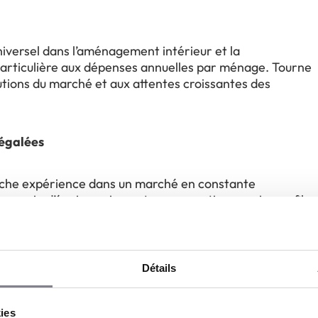
niversel dans l’aménagement intérieur et la
articulière aux dépenses annuelles par ménage. Tourne
tions du marché et aux attentes croissantes des
négalées
riche expérience dans un marché en constante
ynergie d’équipe unique et une expertise acquise au fil
iez d’un réseau solide et dynamique pour vous soutenir
ricolage.
Détails
kies