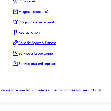
Immobilier
s droits d’entrée (
3 500 €
)
Magasin spécialisé
Magasin de vêtement
Restauration
80 000 €
Salle de Sport & Fitness
Service à la personne
Service aux entreprises
45 ans
r
Reprendre une franchise
Avis sur les franchises
Trouver un local
toire
Âge moyen des franchisés