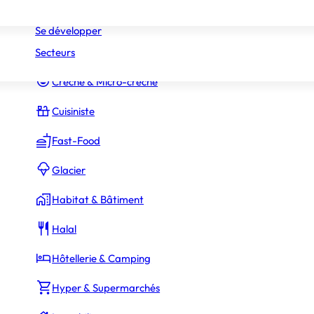
Réseaux
Commerce Associé
Se développer
Secteurs
Constructeur Piscines & Spas
Crèche & Micro-crèche
Cuisiniste
Fast-Food
Glacier
Habitat & Bâtiment
1 500 €
ssaires
Halal
Hôtellerie & Camping
Hyper & Supermarchés
5 900 €