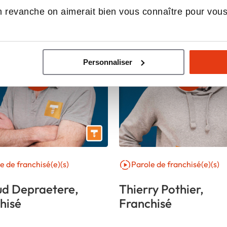
 revanche on aimerait bien vous connaître pour vou
Personnaliser
e de franchisé(e)(s)
Parole de franchisé(e)(s)
d Depraetere,
Thierry Pothier,
hisé
Franchisé