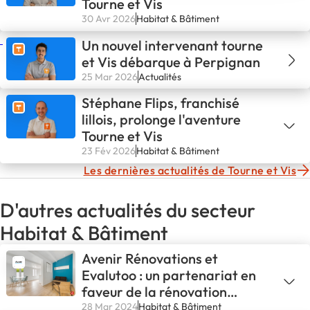
Tourne et Vis
30 Avr 2026
Habitat & Bâtiment
Un nouvel intervenant tourne
et Vis débarque à Perpignan
25 Mar 2026
Actualités
Stéphane Flips, franchisé
lillois, prolonge l'aventure
Tourne et Vis
23 Fév 2026
Habitat & Bâtiment
Les dernières actualités de Tourne et Vis
D'autres actualités du secteur
Habitat & Bâtiment
Avenir Rénovations et
Evalutoo : un partenariat en
faveur de la rénovation
énergétique
28 Mar 2024
Habitat & Bâtiment