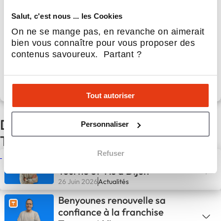
Salut, c'est nous ... les Cookies
Tourne et Vis
Faites de l'or avec vos mains !
On ne se mange pas, en revanche on aimerait
bien vous connaître pour vous proposer des
contenus savoureux. Partant ?
Apport personnel :
1 500 €
Découvrir le réseau
Tout autoriser
D'autres actualités du réseau
Personnaliser
Tourne et Vis
Refuser
Thomas de La Ferrière rejoint
Tourne et Vis à Dijon
26 Juin 2026
Actualités
Benyounes renouvelle sa
confiance à la franchise