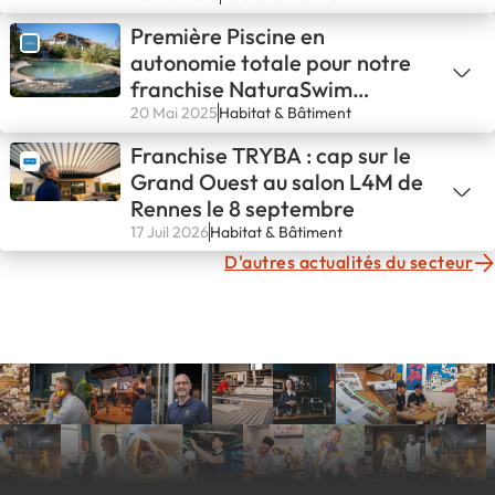
Première Piscine en
autonomie totale pour notre
franchise NaturaSwim
d’Avignon !💪
20 Mai 2025
Habitat & Bâtiment
Franchise TRYBA : cap sur le
Grand Ouest au salon L4M de
Rennes le 8 septembre
17 Juil 2026
Habitat & Bâtiment
D'autres actualités du secteur