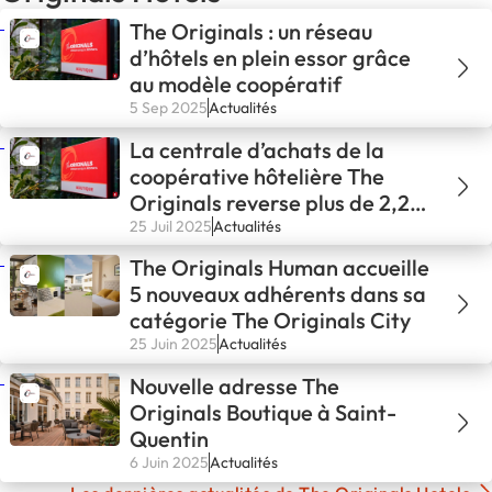
The Originals : un réseau
d’hôtels en plein essor grâce
au modèle coopératif
5 Sep 2025
Actualités
La centrale d’achats de la
coopérative hôtelière The
Originals reverse plus de 2,2
M€ de RFA
25 Juil 2025
Actualités
The Originals Human accueille
5 nouveaux adhérents dans sa
catégorie The Originals City
25 Juin 2025
Actualités
Nouvelle adresse The
Originals Boutique à Saint-
Quentin
6 Juin 2025
Actualités