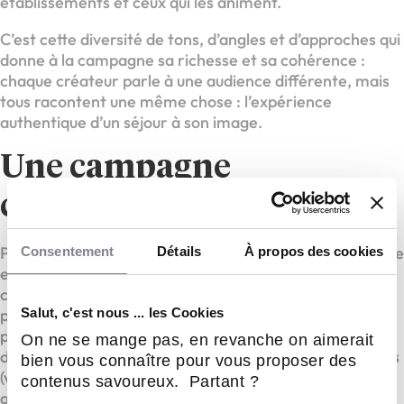
établissements et ceux qui les animent.
C’est cette diversité de tons, d’angles et d’approches qui
donne à la campagne sa richesse et sa cohérence :
chaque créateur parle à une audience différente, mais
tous racontent une même chose : l’expérience
authentique d’un séjour à son image.
Une campagne
collaborative
Pour prolonger la dynamique de cette campagne inédite
Consentement
Détails
À propos des cookies
et en faire un levier de visibilité partagé, un dispositif
complet de mobilisation des hôteliers du réseau est
Salut, c'est nous ... les Cookies
prévu. Un film making-of dévoilant les coulisses du
projet leur sera diffusé en interne, accompagné d’un kit
On ne se mange pas, en revanche on aimerait
de communication rassemblant l’ensemble des formats
bien vous connaître pour vous proposer des
(vidéos, bannières, contenus pour les réseaux sociaux)
contenus savoureux. Partant ?
afin qu’ils puissent relayer la campagne sur leurs